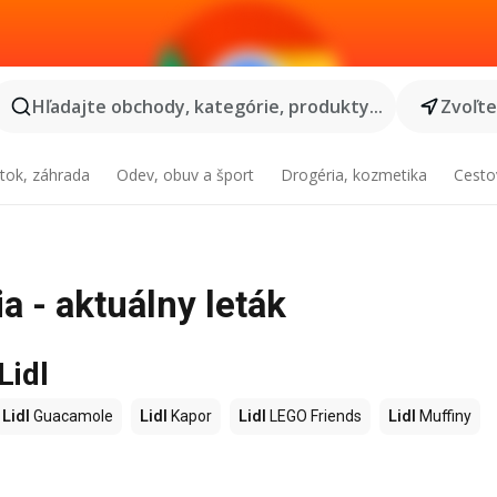
Hľadajte obchody, kategórie, produkty...
Zvoľt
tok, záhrada
Odev, obuv a šport
Drogéria, kozmetika
Cesto
a - aktuálny leták
Lidl
Lidl
Guacamole
Lidl
Kapor
Lidl
LEGO Friends
Lidl
Muffiny