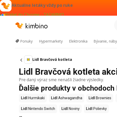
Aktuálne letáky vždy po ruke
Pridať do Chrome - ZADARMO
Ponuky
Hypermarkety
Elektronika
Bývanie, náby
Lidl Bravčová kotleta
Lidl Bravčová kotleta akci
Pre daný výraz sme nenašli žiadne výsledky.
Ďalšie produkty v obchodoch 
Lidl
Hurmikaki
Lidl
Ashwagandha
Lidl
Brownies
Lidl
Nintendo Switch
Lidl
Noviny
Lidl
Polievky