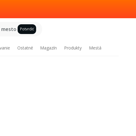
e mesto
Potvrdiť
vanie
Ostatné
Magazín
Produkty
Mestá