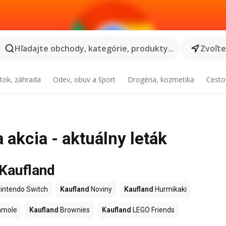
Hľadajte obchody, kategórie, produkty...
Zvoľt
tok, záhrada
Odev, obuv a šport
Drogéria, kozmetika
Cesto
 akcia - aktuálny leták
 Kaufland
intendo Switch
Kaufland
Noviny
Kaufland
Hurmikaki
amole
Kaufland
Brownies
Kaufland
LEGO Friends