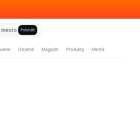
e mesto
Potvrdiť
vanie
Ostatné
Magazín
Produkty
Mestá