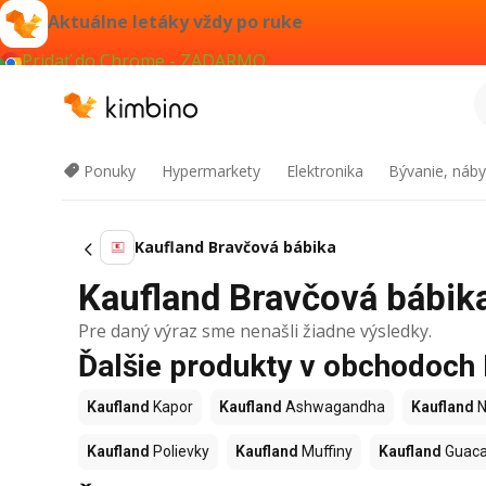
Aktuálne letáky vždy po ruke
Pridať do Chrome - ZADARMO
Ponuky
Hypermarkety
Elektronika
Bývanie, náby
Kaufland Bravčová bábika
Kaufland Bravčová bábika
Pre daný výraz sme nenašli žiadne výsledky.
Ďalšie produkty v obchodoch
Kaufland
Kapor
Kaufland
Ashwagandha
Kaufland
N
Kaufland
Polievky
Kaufland
Muffiny
Kaufland
Guac