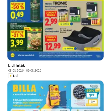
Lidl leták
03.08.2026
-
09.08.2026
Lidl