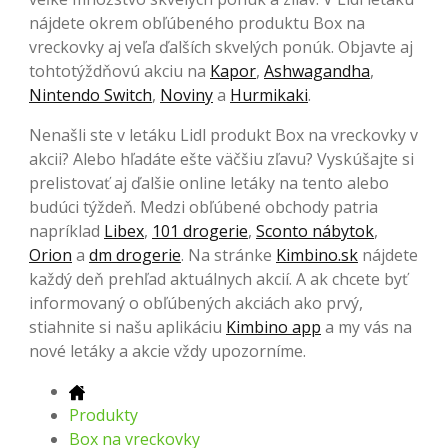
nájdete okrem obľúbeného produktu Box na
vreckovky aj veľa ďalších skvelých ponúk. Objavte aj
tohtotýždňovú akciu na
Kapor
,
Ashwagandha
,
Nintendo Switch
,
Noviny
a
Hurmikaki
.
Nenašli ste v letáku Lidl produkt Box na vreckovky v
akcii? Alebo hľadáte ešte väčšiu zľavu? Vyskúšajte si
prelistovať aj ďalšie online letáky na tento alebo
budúci týždeň. Medzi obľúbené obchody patria
napríklad
Libex
,
101 drogerie
,
Sconto nábytok
,
Orion
a
dm drogerie
. Na stránke
Kimbino.sk
nájdete
každý deň prehľad aktuálnych akcií. A ak chcete byť
informovaný o obľúbených akciách ako prvý,
stiahnite si našu aplikáciu
Kimbino app
a my vás na
nové letáky a akcie vždy upozorníme.
Produkty
Box na vreckovky