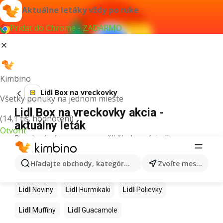
Aktuálne letáky vždy po ruke
Pridať do Chrome - ZADARMO
Kimbino
Lidl Box na vreckovky
Všetky ponuky na jednom mieste
Lidl Box na vreckovky akcia -
(14,1 tis. hodnotení)
aktuálny leták
Otvoriť
Pre daný výraz sme nenašli žiadne výsledky.
Ďalšie produkty v obchodoch Lidl
Hľadajte obchody, kategórie, produkty...
Zvoľte mesto
Lidl
Kapor
Lidl
Ashwagandha
Lidl
Nintendo Switch
Lidl
Noviny
Lidl
Hurmikaki
Lidl
Polievky
Lidl
Muffiny
Lidl
Guacamole