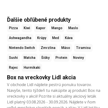
Ďalšie obľúbené produkty
Pizza
Kiwi
Kapor
Mango
Maslo
Ashwagandha
Krúpy
Med
Káva
Nintendo Switch
Zmrzlina
Mäso
Tiramisu
Sushi
Matcha
Šišky
Protein
Noviny
Rajec
Hurmikaki
Box na vreckovky Lidl akcia
V obchode Lidl nájdete pestrú ponuku tovarov.
Navyše, tento týždeň tu nakúpite aj produkt Box na
vreckovky v akcii! Pozrite si aktuálny akciový leták
Lidl platný 03.08.2026 - 30.09.2026. Nájdete v ňom
veľké množstvo skvelých ponúk a zliav. V Lidl letáku