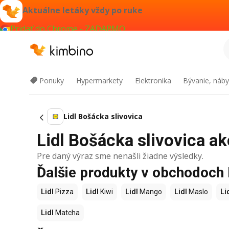
Aktuálne letáky vždy po ruke
Pridať do Chrome - ZADARMO
Ponuky
Hypermarkety
Elektronika
Bývanie, náby
Lidl Bošácka slivovica
Lidl Bošácka slivovica ak
Pre daný výraz sme nenašli žiadne výsledky.
Ďalšie produkty v obchodoch 
Lidl
Pizza
Lidl
Kiwi
Lidl
Mango
Lidl
Maslo
Li
Lidl
Matcha