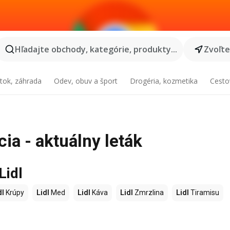
Hľadajte obchody, kategórie, produkty...
Zvoľt
tok, záhrada
Odev, obuv a šport
Drogéria, kozmetika
Cesto
cia - aktuálny leták
Lidl
dl
Krúpy
Lidl
Med
Lidl
Káva
Lidl
Zmrzlina
Lidl
Tiramisu