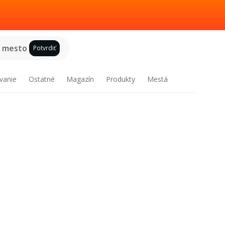
e mesto
Potvrdiť
vanie
Ostatné
Magazín
Produkty
Mestá