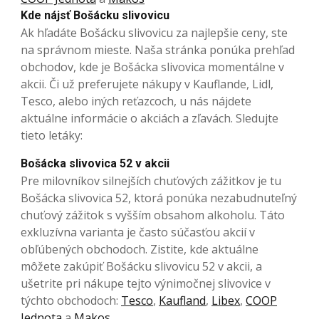
Kde nájsť Bošácku slivovicu
Ak hľadáte Bošácku slivovicu za najlepšie ceny, ste
na správnom mieste. Naša stránka ponúka prehľad
obchodov, kde je Bošácka slivovica momentálne v
akcii. Či už preferujete nákupy v Kauflande, Lidl,
Tesco, alebo iných reťazcoch, u nás nájdete
aktuálne informácie o akciách a zľavách. Sledujte
tieto letáky:
Bošácka slivovica 52 v akcii
Pre milovníkov silnejších chuťových zážitkov je tu
Bošácka slivovica 52, ktorá ponúka nezabudnuteľný
chuťový zážitok s vyšším obsahom alkoholu. Táto
exkluzívna varianta je často súčasťou akcií v
obľúbených obchodoch. Zistite, kde aktuálne
môžete zakúpiť Bošácku slivovicu 52 v akcii, a
ušetrite pri nákupe tejto výnimočnej slivovice v
týchto obchodoch:
Tesco
,
Kaufland
,
Libex
,
COOP
Jednota
a
Makos