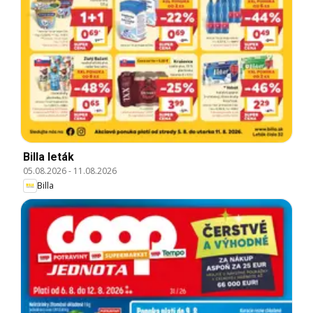
Billa leták
05.08.2026
-
11.08.2026
Billa