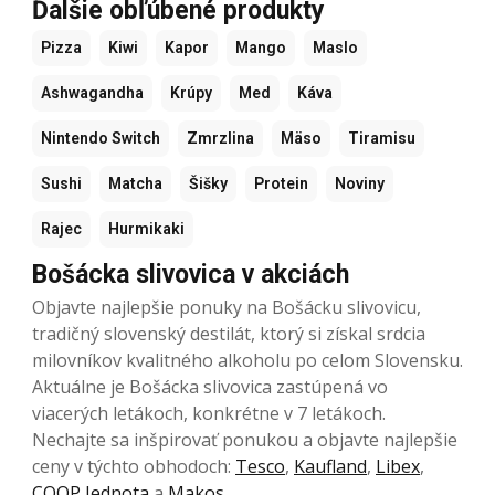
Ďalšie obľúbené produkty
Pizza
Kiwi
Kapor
Mango
Maslo
Ashwagandha
Krúpy
Med
Káva
Nintendo Switch
Zmrzlina
Mäso
Tiramisu
Sushi
Matcha
Šišky
Protein
Noviny
Rajec
Hurmikaki
Bošácka slivovica v akciách
Objavte najlepšie ponuky na Bošácku slivovicu,
tradičný slovenský destilát, ktorý si získal srdcia
milovníkov kvalitného alkoholu po celom Slovensku.
Aktuálne je Bošácka slivovica zastúpená vo
viacerých letákoch, konkrétne v 7 letákoch.
Nechajte sa inšpirovať ponukou a objavte najlepšie
ceny v týchto obhodoch:
Tesco
,
Kaufland
,
Libex
,
COOP Jednota
a
Makos