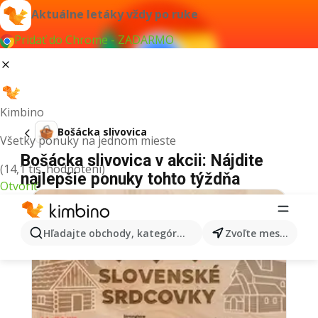
Aktuálne letáky vždy po ruke
Pridať do Chrome - ZADARMO
Kimbino
Bošácka slivovica
Všetky ponuky na jednom mieste
Bošácka slivovica v akcii: Nájdite
(14,1 tis. hodnotení)
najlepšie ponuky tohto týždňa
Otvoriť
Hľadajte obchody, kategórie, produkty...
Zvoľte mesto