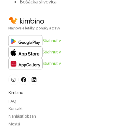
Bošácka slivovica
Najnovšie letáky, ponuky a zľavy
Stiahnuť v
Stiahnuť v
Stiahnuť v
Kimbino
FAQ
Kontakt
Nahlásiť obsah
Mestá