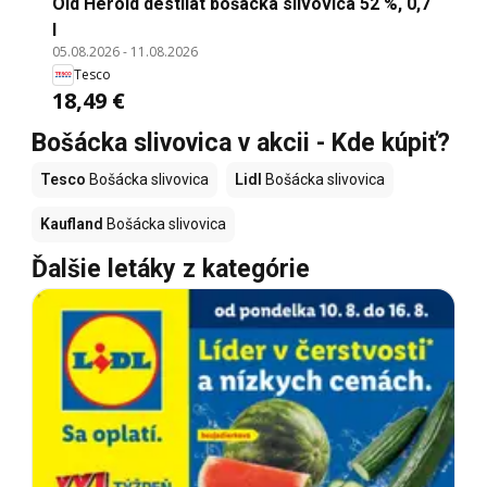
Old Herold destilát bošácka slivovica 52 %, 0,7
l
05.08.2026
-
11.08.2026
Tesco
18,49 €
Bošácka slivovica v akcii - Kde kúpiť?
Tesco
Bošácka slivovica
Lidl
Bošácka slivovica
Kaufland
Bošácka slivovica
Ďalšie letáky z kategórie