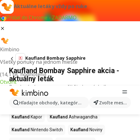
Aktuálne letáky vždy po ruke
Pridať do Chrome - ZADARMO
Kimbino
Kaufland Bombay Sapphire
Všetky ponuky na jednom mieste
Kaufland Bombay Sapphire akcia -
(14,1 tis. hodnotení)
aktuálny leták
Otvoriť
Pre daný výraz sme nenašli žiadne výsledky.
Ďalšie produkty v obchodoch
Hľadajte obchody, kategórie, produkty...
Zvoľte mesto
Kaufland
Kaufland
Kapor
Kaufland
Ashwagandha
Kaufland
Nintendo Switch
Kaufland
Noviny