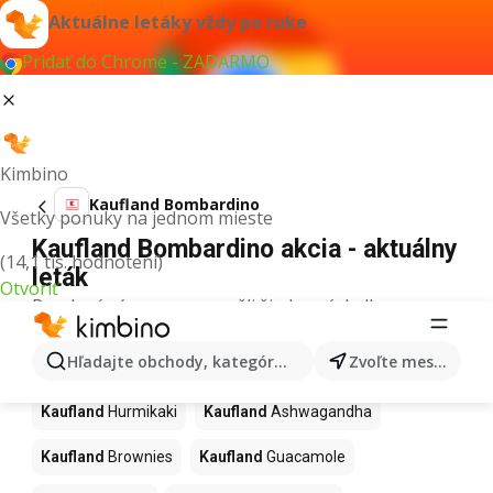
Aktuálne letáky vždy po ruke
Pridať do Chrome - ZADARMO
Kimbino
Kaufland Bombardino
Všetky ponuky na jednom mieste
Kaufland Bombardino akcia - aktuálny
(14,1 tis. hodnotení)
leták
Otvoriť
Pre daný výraz sme nenašli žiadne výsledky.
Ďalšie produkty v obchodoch
Hľadajte obchody, kategórie, produkty...
Zvoľte mesto
Kaufland
Kaufland
Hurmikaki
Kaufland
Ashwagandha
Kaufland
Brownies
Kaufland
Guacamole