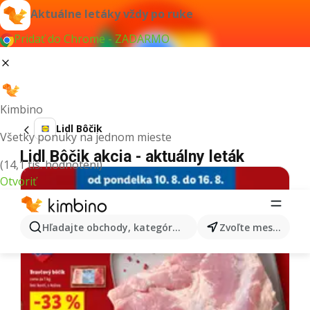
Aktuálne letáky vždy po ruke
Pridať do Chrome - ZADARMO
Kimbino
Lidl Bôčik
Všetky ponuky na jednom mieste
Lidl Bôčik akcia - aktuálny leták
(14,1 tis. hodnotení)
Otvoriť
Hľadajte obchody, kategórie, produkty...
Zvoľte mesto