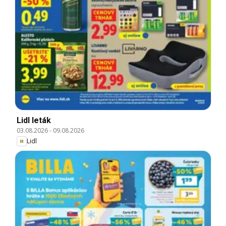
Lidl leták
03.08.2026
-
09.08.2026
Lidl