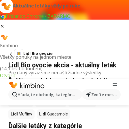
Aktuálne letáky vždy po ruke
Pridať do Chrome - ZADARMO
Kimbino
Lidl Bio ovocie
Všetky ponuky na jednom mieste
Lidl Bio ovocie akcia - aktuálny leták
(14,1 tis. hodnotení)
Pre daný výraz sme nenašli žiadne výsledky.
Otvoriť
Ďalšie produkty v obchodoch Lidl
Lidl
Kapor
Lidl
Ashwagandha
Lidl
Nintendo Switch
Hľadajte obchody, kategórie, produkty...
Zvoľte mesto
Lidl
Noviny
Lidl
Hurmikaki
Lidl
Polievky
Lidl
Muffiny
Lidl
Guacamole
Ďalšie letáky z kategórie