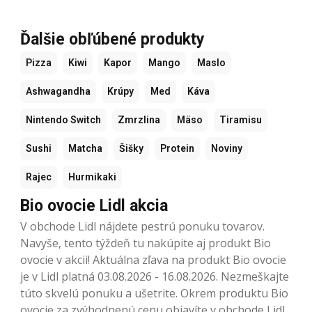
Ďalšie obľúbené produkty
Pizza
Kiwi
Kapor
Mango
Maslo
Ashwagandha
Krúpy
Med
Káva
Nintendo Switch
Zmrzlina
Mäso
Tiramisu
Sushi
Matcha
Šišky
Protein
Noviny
Rajec
Hurmikaki
Bio ovocie Lidl akcia
V obchode Lidl nájdete pestrú ponuku tovarov.
Navyše, tento týždeň tu nakúpite aj produkt Bio
ovocie v akcii! Aktuálna zľava na produkt Bio ovocie
je v Lidl platná 03.08.2026 - 16.08.2026. Nezmeškajte
túto skvelú ponuku a ušetrite. Okrem produktu Bio
ovocie za zvýhodnenú cenu objavíte v obchode Lidl