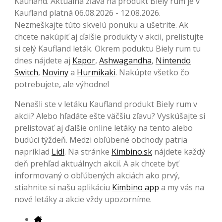
Kaufland. Aktuálna zľava na produkt Biely rum je v
Kaufland platná 06.08.2026 - 12.08.2026.
Nezmeškajte túto skvelú ponuku a ušetrite. Ak
chcete nakúpiť aj ďalšie produkty v akcii, prelistujte
si celý Kaufland leták. Okrem poduktu Biely rum tu
dnes nájdete aj
Kapor
,
Ashwagandha
,
Nintendo
Switch
,
Noviny
a
Hurmikaki
. Nakúpte všetko čo
potrebujete, ale výhodne!
Nenašli ste v letáku Kaufland produkt Biely rum v
akcii? Alebo hľadáte ešte väčšiu zľavu? Vyskúšajte si
prelistovať aj ďalšie online letáky na tento alebo
budúci týždeň. Medzi obľúbené obchody patria
napríklad
Lidl
. Na stránke
Kimbino.sk
nájdete každý
deň prehľad aktuálnych akcií. A ak chcete byť
informovaný o obľúbených akciách ako prvý,
stiahnite si našu aplikáciu
Kimbino app
a my vás na
nové letáky a akcie vždy upozorníme.