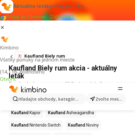
Aktuálne letáky vždy po ruke
Pridať do Chrome - ZADARMO
Kimbino
Kaufland Biely rum
Všetky ponuky na jednom mieste
Kaufland Biely rum akcia - aktuálny
(14,1 tis. hodnotení)
leták
Otvoriť
Pre daný výraz sme nenašli žiadne výsledky.
Ďalšie produkty v obchodoch
Hľadajte obchody, kategórie, produkty...
Zvoľte mesto
Kaufland
Kaufland
Kapor
Kaufland
Ashwagandha
Kaufland
Nintendo Switch
Kaufland
Noviny