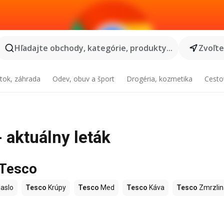
Hľadajte obchody, kategórie, produkty...
Zvoľt
tok, záhrada
Odev, obuv a šport
Drogéria, kozmetika
Cesto
- aktuálny leták
 Tesco
aslo
Tesco
Krúpy
Tesco
Med
Tesco
Káva
Tesco
Zmrzlin