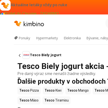
Aktuálne letáky vždy po ruke
Pridať do Chrome - ZADARMO
Ponuky
Hypermarkety
Elektronika
Bývanie, náby
Tesco Biely jogurt
Tesco Biely jogurt akcia 
Pre daný výraz sme nenašli žiadne výsledky.
Ďalšie produkty v obchodoch
Tesco
Pizza
Tesco
Kiwi
Tesco
Mango
Tesco
M
Tesco
Mäso
Tesco
Tiramisu