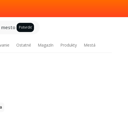
e mesto
Potvrdiť
vanie
Ostatné
Magazín
Produkty
Mestá
a