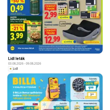
Lidl leták
03.08.2026
-
09.08.2026
Lidl