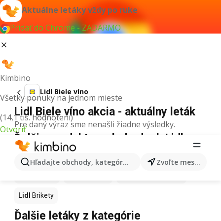
Aktuálne letáky vždy po ruke
Pridať do Chrome - ZADARMO
Kimbino
Lidl Biele víno
Všetky ponuky na jednom mieste
Lidl Biele víno akcia - aktuálny leták
(14,1 tis. hodnotení)
Pre daný výraz sme nenašli žiadne výsledky.
Otvoriť
Ďalšie produkty v obchodoch Lidl
Lidl
Mop
Lidl
Torty
Lidl
Ryby
Lidl
Biely ocot
Hľadajte obchody, kategórie, produkty...
Zvoľte mesto
Lidl
Sviečky
Lidl
Peračník
Lidl
Toaletný papier
Lidl
Brikety
Ďalšie letáky z kategórie