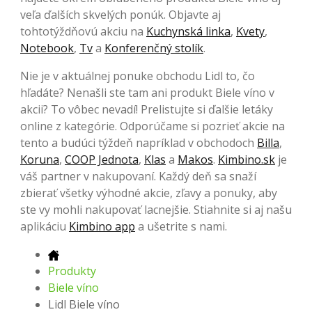
veľa ďalších skvelých ponúk. Objavte aj
tohtotýždňovú akciu na
Kuchynská linka
,
Kvety
,
Notebook
,
Tv
a
Konferenčný stolík
.
Nie je v aktuálnej ponuke obchodu Lidl to, čo
hľadáte? Nenašli ste tam ani produkt Biele víno v
akcii? To vôbec nevadí! Prelistujte si ďalšie letáky
online z kategórie. Odporúčame si pozrieť akcie na
tento a budúci týždeň napríklad v obchodoch
Billa
,
Koruna
,
COOP Jednota
,
Klas
a
Makos
.
Kimbino.sk
je
váš partner v nakupovaní. Každý deň sa snaží
zbierať všetky výhodné akcie, zľavy a ponuky, aby
ste vy mohli nakupovať lacnejšie. Stiahnite si aj našu
aplikáciu
Kimbino app
a ušetrite s nami.
Produkty
Biele víno
Lidl Biele víno