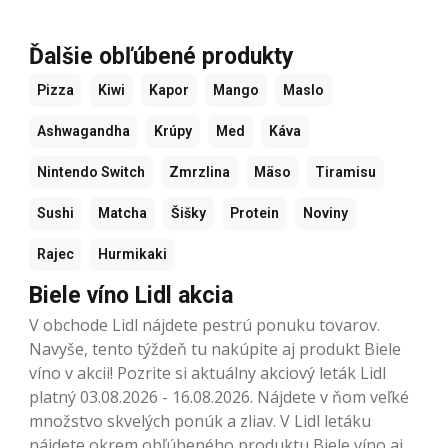
Ďalšie obľúbené produkty
Pizza
Kiwi
Kapor
Mango
Maslo
Ashwagandha
Krúpy
Med
Káva
Nintendo Switch
Zmrzlina
Mäso
Tiramisu
Sushi
Matcha
Šišky
Protein
Noviny
Rajec
Hurmikaki
Biele víno Lidl akcia
V obchode Lidl nájdete pestrú ponuku tovarov.
Navyše, tento týždeň tu nakúpite aj produkt Biele
víno v akcii! Pozrite si aktuálny akciový leták Lidl
platný 03.08.2026 - 16.08.2026. Nájdete v ňom veľké
množstvo skvelých ponúk a zliav. V Lidl letáku
nájdete okrem obľúbeného produktu Biele víno aj