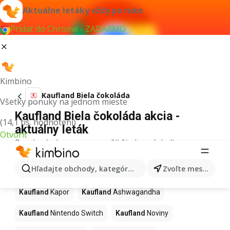
Aktuálne letáky vždy po ruke
Pridať do Chrome - ZADARMO
Kimbino
Kaufland Biela čokoláda
Všetky ponuky na jednom mieste
Kaufland Biela čokoláda akcia -
(14,1 tis. hodnotení)
aktuálny leták
Otvoriť
Pre daný výraz sme nenašli žiadne výsledky.
Ďalšie produkty v obchodoch
Hľadajte obchody, kategórie, produkty...
Zvoľte mesto
Kaufland
Kaufland
Kapor
Kaufland
Ashwagandha
Kaufland
Nintendo Switch
Kaufland
Noviny