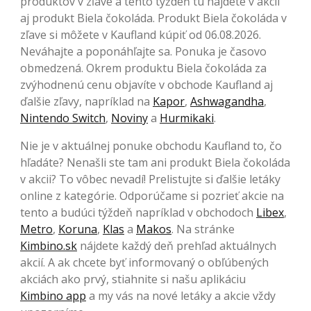
produktov v zľave a tento týždeň tu nájdete v akcii
aj produkt Biela čokoláda. Produkt Biela čokoláda v
zľave si môžete v Kaufland kúpiť od 06.08.2026.
Neváhajte a poponáhľajte sa. Ponuka je časovo
obmedzená. Okrem produktu Biela čokoláda za
zvýhodnenú cenu objavíte v obchode Kaufland aj
ďalšie zľavy, napríklad na
Kapor
,
Ashwagandha
,
Nintendo Switch
,
Noviny
a
Hurmikaki
.
Nie je v aktuálnej ponuke obchodu Kaufland to, čo
hľadáte? Nenašli ste tam ani produkt Biela čokoláda
v akcii? To vôbec nevadí! Prelistujte si ďalšie letáky
online z kategórie. Odporúčame si pozrieť akcie na
tento a budúci týždeň napríklad v obchodoch
Libex
,
Metro
,
Koruna
,
Klas
a
Makos
. Na stránke
Kimbino.sk
nájdete každý deň prehľad aktuálnych
akcií. A ak chcete byť informovaný o obľúbených
akciách ako prvý, stiahnite si našu aplikáciu
Kimbino app
a my vás na nové letáky a akcie vždy