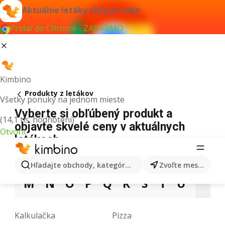
Aktuálne letáky vždy po ruke
Pridať do Chrome - ZADARMO
Kimbino
Produkty z letákov
Všetky ponuky na jednom mieste
Vyberte si obľúbený produkt a
(14,1 tis. hodnotení)
objavte skvelé ceny v aktuálnych
Otvoriť
letákoch
3
5
9
A
B
C
D
E
F
G
H
Hľadajte obchody, kategórie, produkty...
Zvoľte mesto
M
N
O
P
Q
R
S
T
U
V
Kalkulačka
Pizza