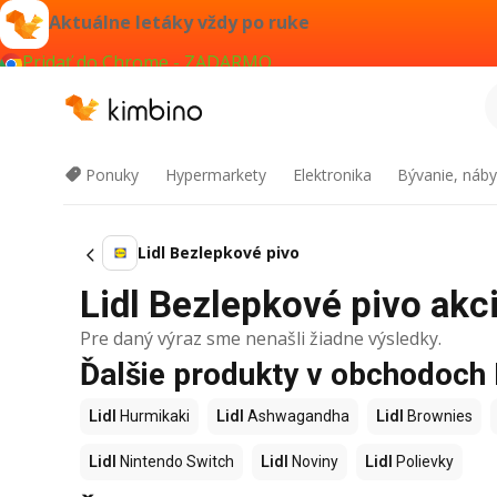
Aktuálne letáky vždy po ruke
Pridať do Chrome - ZADARMO
Ponuky
Hypermarkety
Elektronika
Bývanie, náby
Lidl Bezlepkové pivo
Lidl Bezlepkové pivo akci
Pre daný výraz sme nenašli žiadne výsledky.
Ďalšie produkty v obchodoch 
Lidl
Hurmikaki
Lidl
Ashwagandha
Lidl
Brownies
Lidl
Nintendo Switch
Lidl
Noviny
Lidl
Polievky