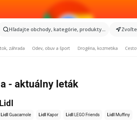
Hľadajte obchody, kategórie, produkty...
Zvoľt
tok, záhrada
Odev, obuv a šport
Drogéria, kozmetika
Cesto
a - aktuálny leták
Lidl
Lidl
Guacamole
Lidl
Kapor
Lidl
LEGO Friends
Lidl
Muffiny