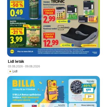
Lidl leták
03.08.2026
-
09.08.2026
Lidl