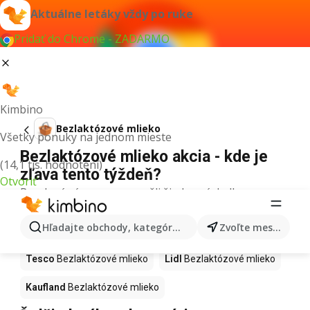
Aktuálne letáky vždy po ruke
Pridať do Chrome - ZADARMO
Kimbino
Bezlaktózové mlieko
Všetky ponuky na jednom mieste
Bezlaktózové mlieko akcia - kde je
(14,1 tis. hodnotení)
zľava tento týždeň?
Otvoriť
Pre daný výraz sme nenašli žiadne výsledky.
Bezlaktózové mlieko v akcii - Kde
Hľadajte obchody, kategórie, produkty...
Zvoľte mesto
kúpiť?
Tesco
Bezlaktózové mlieko
Lidl
Bezlaktózové mlieko
Kaufland
Bezlaktózové mlieko