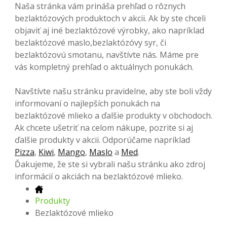
Naša stránka vám prináša prehľad o rôznych
bezlaktózových produktoch v akcii. Ak by ste chceli
objaviť aj iné bezlaktózové výrobky, ako napríklad
bezlaktózové maslo,bezlaktózóvy syr, či
bezlaktózovú smotanu, navštívte nás. Máme pre
vás kompletný prehľad o aktuálnych ponukách.
Navštívte našu stránku pravidelne, aby ste boli vždy
informovaní o najlepších ponukách na
bezlaktózové mlieko a ďalšie produkty v obchodoch.
Ak chcete ušetriť na celom nákupe, pozrite si aj
ďalšie produkty v akcii. Odporúčame napríklad
Pizza
,
Kiwi
,
Mango
,
Maslo
a
Med
.
Ďakujeme, že ste si vybrali našu stránku ako zdroj
informácií o akciách na bezlaktózové mlieko.
Produkty
Bezlaktózové mlieko