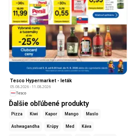
Tesco Hypermarket - leták
05.08.2026
-
11.08.2026
Tesco
Ďalšie obľúbené produkty
Pizza
Kiwi
Kapor
Mango
Maslo
Ashwagandha
Krúpy
Med
Káva