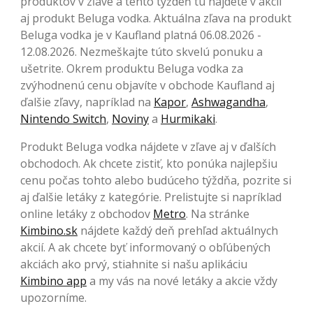
produktov v zľave a tento týždeň tu nájdete v akcii
aj produkt Beluga vodka. Aktuálna zľava na produkt
Beluga vodka je v Kaufland platná 06.08.2026 -
12.08.2026. Nezmeškajte túto skvelú ponuku a
ušetrite. Okrem produktu Beluga vodka za
zvýhodnenú cenu objavíte v obchode Kaufland aj
ďalšie zľavy, napríklad na
Kapor
,
Ashwagandha
,
Nintendo Switch
,
Noviny
a
Hurmikaki
.
Produkt Beluga vodka nájdete v zľave aj v ďalších
obchodoch. Ak chcete zistiť, kto ponúka najlepšiu
cenu počas tohto alebo budúceho týždňa, pozrite si
aj ďalšie letáky z kategórie. Prelistujte si napríklad
online letáky z obchodov
Metro
. Na stránke
Kimbino.sk
nájdete každý deň prehľad aktuálnych
akcií. A ak chcete byť informovaný o obľúbených
akciách ako prvý, stiahnite si našu aplikáciu
Kimbino app
a my vás na nové letáky a akcie vždy
upozorníme.