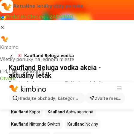
Aktuálne letáky vždy po ruke
Pridať do Chrome - ZADARMO
Kimbino
Kaufland Beluga vodka
Všetky ponuky na jednom mieste
Kaufland Beluga vodka akcia -
(14,1 tis. hodnotení)
aktuálny leták
Otvoriť
Pre daný výraz sme nenašli žiadne výsledky.
Ďalšie produkty v obchodoch
Hľadajte obchody, kategórie, produkty...
Zvoľte mesto
Kaufland
Kaufland
Kapor
Kaufland
Ashwagandha
Kaufland
Nintendo Switch
Kaufland
Noviny