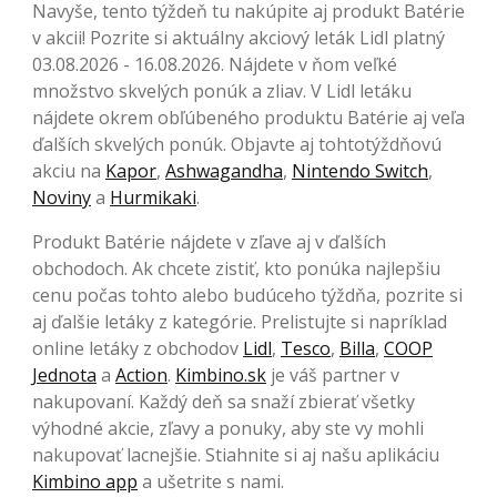
Navyše, tento týždeň tu nakúpite aj produkt Batérie
v akcii! Pozrite si aktuálny akciový leták Lidl platný
03.08.2026 - 16.08.2026. Nájdete v ňom veľké
množstvo skvelých ponúk a zliav. V Lidl letáku
nájdete okrem obľúbeného produktu Batérie aj veľa
ďalších skvelých ponúk. Objavte aj tohtotýždňovú
akciu na
Kapor
,
Ashwagandha
,
Nintendo Switch
,
Noviny
a
Hurmikaki
.
Produkt Batérie nájdete v zľave aj v ďalších
obchodoch. Ak chcete zistiť, kto ponúka najlepšiu
cenu počas tohto alebo budúceho týždňa, pozrite si
aj ďalšie letáky z kategórie. Prelistujte si napríklad
online letáky z obchodov
Lidl
,
Tesco
,
Billa
,
COOP
Jednota
a
Action
.
Kimbino.sk
je váš partner v
nakupovaní. Každý deň sa snaží zbierať všetky
výhodné akcie, zľavy a ponuky, aby ste vy mohli
nakupovať lacnejšie. Stiahnite si aj našu aplikáciu
Kimbino app
a ušetrite s nami.