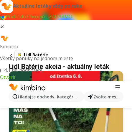
Aktuálne letáky vždy po ruke
Pridať do Chrome - ZADARMO
Kimbino
Lidl Batérie
Všetky ponuky na jednom mieste
Lidl Batérie akcia - aktuálny leták
(14,1 tis. hodnotení)
Otvoriť
Hľadajte obchody, kategórie, produkty...
Zvoľte mesto