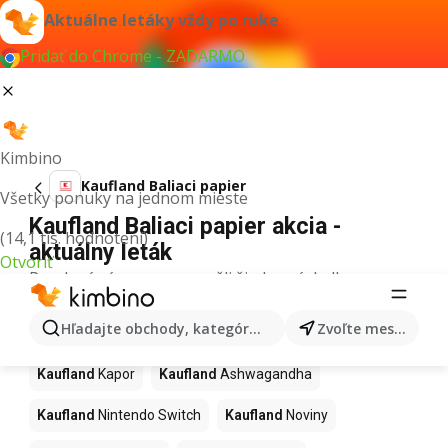
Aktuálne letáky vždy po ruke
Pridať do Chrome - ZADARMO
Kimbino
Kaufland Baliaci papier
Všetky ponuky na jednom mieste
Kaufland Baliaci papier akcia -
(14,1 tis. hodnotení)
aktuálny leták
Otvoriť
Pre daný výraz sme nenašli žiadne výsledky.
Ďalšie produkty v obchodoch
Hľadajte obchody, kategórie, produkty...
Zvoľte mesto
Kaufland
Kaufland
Kapor
Kaufland
Ashwagandha
Kaufland
Nintendo Switch
Kaufland
Noviny