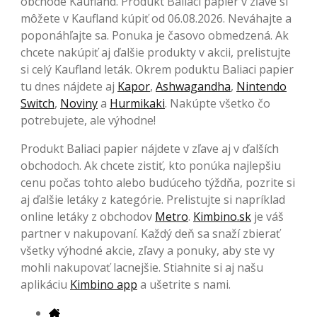
obchode Kaufland. Produkt Baliaci papier v zľave si
môžete v Kaufland kúpiť od 06.08.2026. Neváhajte a
poponáhľajte sa. Ponuka je časovo obmedzená. Ak
chcete nakúpiť aj ďalšie produkty v akcii, prelistujte
si celý Kaufland leták. Okrem poduktu Baliaci papier
tu dnes nájdete aj
Kapor
,
Ashwagandha
,
Nintendo
Switch
,
Noviny
a
Hurmikaki
. Nakúpte všetko čo
potrebujete, ale výhodne!
Produkt Baliaci papier nájdete v zľave aj v ďalších
obchodoch. Ak chcete zistiť, kto ponúka najlepšiu
cenu počas tohto alebo budúceho týždňa, pozrite si
aj ďalšie letáky z kategórie. Prelistujte si napríklad
online letáky z obchodov
Metro
.
Kimbino.sk
je váš
partner v nakupovaní. Každý deň sa snaží zbierať
všetky výhodné akcie, zľavy a ponuky, aby ste vy
mohli nakupovať lacnejšie. Stiahnite si aj našu
aplikáciu
Kimbino app
a ušetrite s nami.