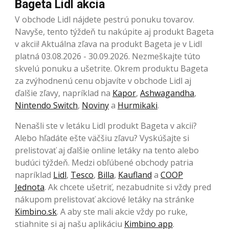
Bageta Lidl akcia
V obchode Lidl nájdete pestrú ponuku tovarov.
Navyše, tento týždeň tu nakúpite aj produkt Bageta
v akcii! Aktuálna zľava na produkt Bageta je v Lidl
platná 03.08.2026 - 30.09.2026. Nezmeškajte túto
skvelú ponuku a ušetrite. Okrem produktu Bageta
za zvýhodnenú cenu objavíte v obchode Lidl aj
ďalšie zľavy, napríklad na
Kapor
,
Ashwagandha
,
Nintendo Switch
,
Noviny
a
Hurmikaki
.
Nenašli ste v letáku Lidl produkt Bageta v akcii?
Alebo hľadáte ešte väčšiu zľavu? Vyskúšajte si
prelistovať aj ďalšie online letáky na tento alebo
budúci týždeň. Medzi obľúbené obchody patria
napríklad
Lidl
,
Tesco
,
Billa
,
Kaufland
a
COOP
Jednota
. Ak chcete ušetriť, nezabudnite si vždy pred
nákupom prelistovať akciové letáky na stránke
Kimbino.sk
. A aby ste mali akcie vždy po ruke,
stiahnite si aj našu aplikáciu
Kimbino app
.