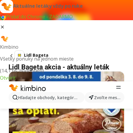
Aktuálne letáky vždy po ruke
Pridať do Chrome - ZADARMO
Kimbino
Lidl Bageta
Všetky ponuky na jednom mieste
Lidl Bageta akcia - aktuálny leták
(14,1 tis. hodnotení)
Otvoriť
Hľadajte obchody, kategórie, produkty...
Zvoľte mesto