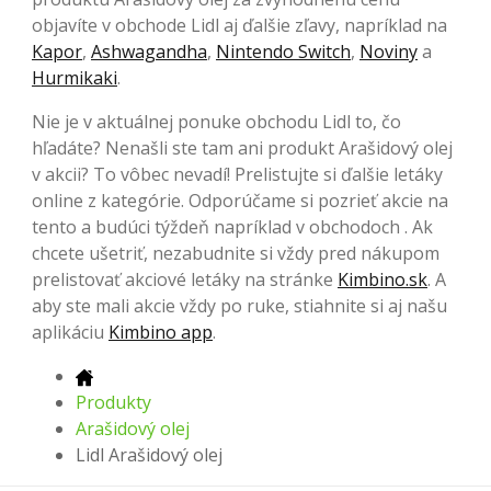
objavíte v obchode Lidl aj ďalšie zľavy, napríklad na
Kapor
,
Ashwagandha
,
Nintendo Switch
,
Noviny
a
Hurmikaki
.
Nie je v aktuálnej ponuke obchodu Lidl to, čo
hľadáte? Nenašli ste tam ani produkt Arašidový olej
v akcii? To vôbec nevadí! Prelistujte si ďalšie letáky
online z kategórie. Odporúčame si pozrieť akcie na
tento a budúci týždeň napríklad v obchodoch . Ak
chcete ušetriť, nezabudnite si vždy pred nákupom
prelistovať akciové letáky na stránke
Kimbino.sk
. A
aby ste mali akcie vždy po ruke, stiahnite si aj našu
aplikáciu
Kimbino app
.
Produkty
Arašidový olej
Lidl Arašidový olej