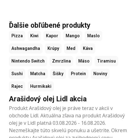
Ďalšie obľúbené produkty
Pizza
Kiwi
Kapor
Mango
Maslo
Ashwagandha
Krúpy
Med
Káva
Nintendo Switch
Zmrzlina
Mäso
Tiramisu
Sushi
Matcha
Šišky
Protein
Noviny
Rajec
Hurmikaki
Arašidový olej Lidl akcia
Produkt Arašidový olej je práve teraz v akcii v
obchode Lidl. Aktuálna zľava na produkt Arašidový
olej je v Lidl platná 03.08.2026 - 16.08.2026.
Nezmeškajte túto skvelú ponuku a ušetrite. Okrem
produktu Arašidový olej za zvýhodnenú cenu