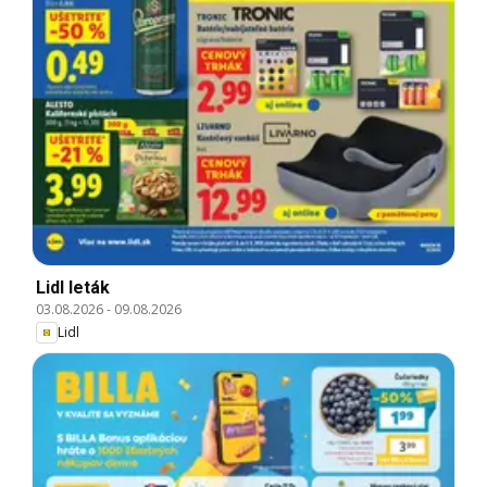
Lidl leták
03.08.2026
-
09.08.2026
Lidl