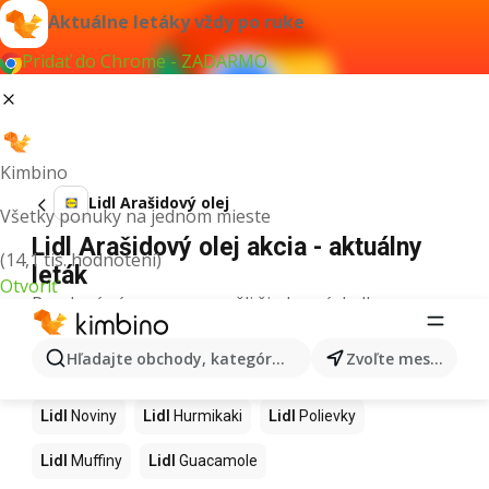
Aktuálne letáky vždy po ruke
Pridať do Chrome - ZADARMO
Kimbino
Lidl Arašidový olej
Všetky ponuky na jednom mieste
Lidl Arašidový olej akcia - aktuálny
(14,1 tis. hodnotení)
leták
Otvoriť
Pre daný výraz sme nenašli žiadne výsledky.
Ďalšie produkty v obchodoch Lidl
Hľadajte obchody, kategórie, produkty...
Zvoľte mesto
Lidl
Kapor
Lidl
Ashwagandha
Lidl
Nintendo Switch
Lidl
Noviny
Lidl
Hurmikaki
Lidl
Polievky
Lidl
Muffiny
Lidl
Guacamole