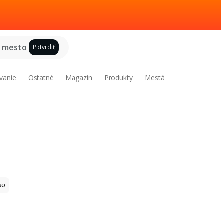
e mesto
Potvrdiť
vanie
Ostatné
Magazín
Produkty
Mestá
so