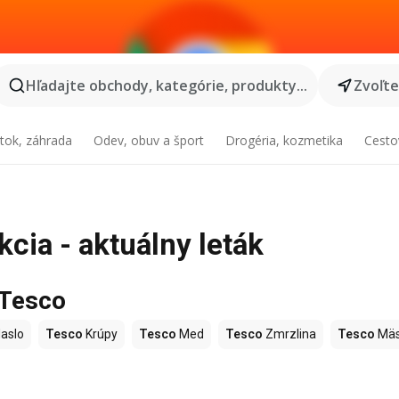
Hľadajte obchody, kategórie, produkty...
Zvoľt
tok, záhrada
Odev, obuv a šport
Drogéria, kozmetika
Cesto
cia - aktuálny leták
 Tesco
aslo
Tesco
Krúpy
Tesco
Med
Tesco
Zmrzlina
Tesco
Mä