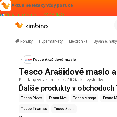
Aktuálne letáky vždy po ruke
Pridať do Chrome - ZADARMO
Ponuky
Hypermarkety
Elektronika
Bývanie, náby
Tesco Arašidové maslo
Tesco Arašidové maslo ak
Pre daný výraz sme nenašli žiadne výsledky.
Ďalšie produkty v obchodoch
Tesco
Pizza
Tesco
Kiwi
Tesco
Mango
Tesco
M
Tesco
Tiramisu
Tesco
Sushi