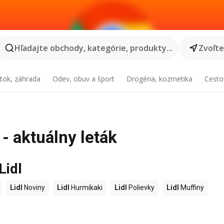
Hľadajte obchody, kategórie, produkty...
Zvoľt
tok, záhrada
Odev, obuv a šport
Drogéria, kozmetika
Cesto
 - aktuálny leták
Lidl
Lidl
Noviny
Lidl
Hurmikaki
Lidl
Polievky
Lidl
Muffiny