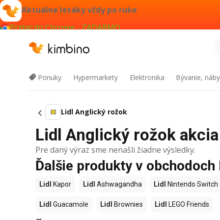
Aktuálne letáky vždy po ruke
Pridať do Chrome - ZADARMO
Ponuky
Hypermarkety
Elektronika
Bývanie, náby
Lidl Anglický rožok
Lidl Anglický rožok akcia
Pre daný výraz sme nenašli žiadne výsledky.
Ďalšie produkty v obchodoch 
Lidl
Kapor
Lidl
Ashwagandha
Lidl
Nintendo Switch
Lidl
Guacamole
Lidl
Brownies
Lidl
LEGO Friends