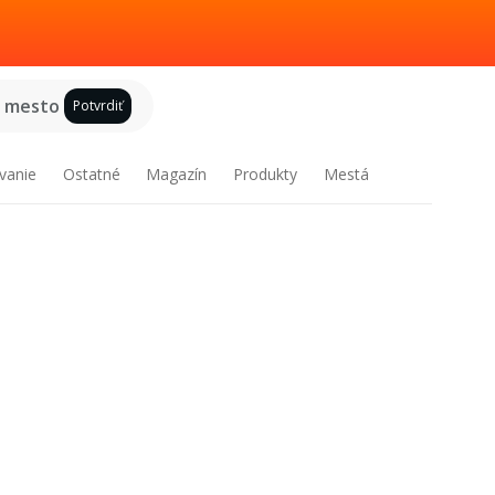
e mesto
Potvrdiť
vanie
Ostatné
Magazín
Produkty
Mestá