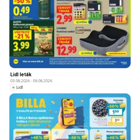
Lidl leták
03.08.2026
-
09.08.2026
Lidl