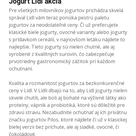
Jogurt Lidl akcia
Pre všetkých milovníkov jogurtov prichádza skvelá
správa! Lidl vám teraz ponúka pestrú paletu
jogurtov za neodolateľné ceny. Či už preferujete
klasické biele jogurty, ovocné varianty alebo jogurty
s prídavkom cereálií, v najnovšom letáku nájdete to
najlepšie. Tieto jogurty sú nielen chutné, ale aj
vyrobené z kvalitných surovín, čo zabezpečuje
prvotriedny gastronomický zážitok pri každom
ochutnaní.
Kvalita a rozmanitosť jogurtov za bezkonkurenčné
ceny v Lidl. V Lidli dbajú na to, aby Lidl jogurty nielen
skvele chutili, ale boli aj bohaté na výživné látky ako
proteíny, vápnik a probiotiká, ktoré sú dôležité pre
zdravú stravu. Nezabudnite ochutnať aj ich privátnu
značku jogurtov Pilos, ktoré nájdete či už v klasickej
bielej verzii bez príchute, ale aj sladké, ovocné, či
čokoládové.