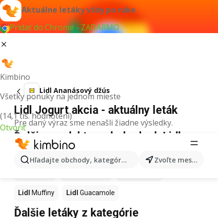
Aktuálne letáky vždy po ruke
Pridať do Chrome - ZADARMO
Kimbino
Lidl Ananásový džús
Všetky ponuky na jednom mieste
Lidl Jogurt akcia - aktuálny leták
(14,1 tis. hodnotení)
Pre daný výraz sme nenašli žiadne výsledky.
Otvoriť
Ďalšie produkty v obchodoch Lidl
Lidl
Kapor
Lidl
Ashwagandha
Lidl
Nintendo Switch
Hľadajte obchody, kategórie, produkty...
Zvoľte mesto
Lidl
Noviny
Lidl
Hurmikaki
Lidl
Polievky
Lidl
Muffiny
Lidl
Guacamole
Ďalšie letáky z kategórie