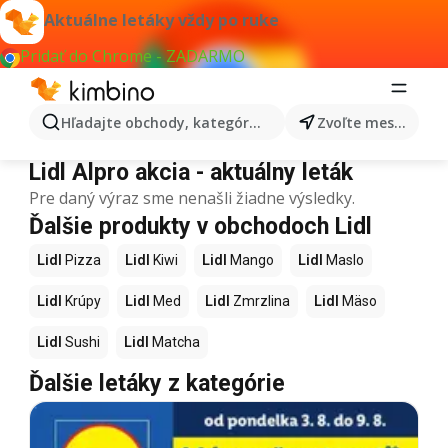
Aktuálne letáky vždy po ruke
Pridať do Chrome - ZADARMO
Hľadajte obchody, kategórie, produkty...
Zvoľte mesto
Lidl Alpro
Lidl Alpro akcia - aktuálny leták
Pre daný výraz sme nenašli žiadne výsledky.
Ďalšie produkty v obchodoch Lidl
Lidl
Pizza
Lidl
Kiwi
Lidl
Mango
Lidl
Maslo
Lidl
Krúpy
Lidl
Med
Lidl
Zmrzlina
Lidl
Mäso
Lidl
Sushi
Lidl
Matcha
Ďalšie letáky z kategórie