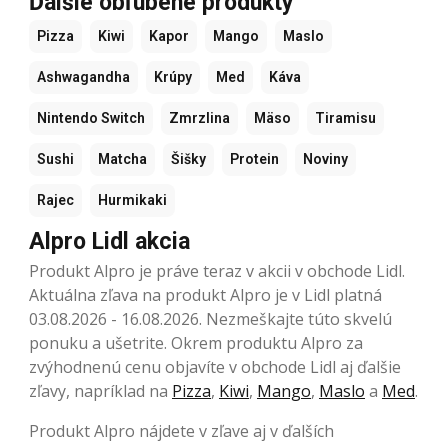
Ďalšie obľúbené produkty
Pizza
Kiwi
Kapor
Mango
Maslo
Ashwagandha
Krúpy
Med
Káva
Nintendo Switch
Zmrzlina
Mäso
Tiramisu
Sushi
Matcha
Šišky
Protein
Noviny
Rajec
Hurmikaki
Alpro Lidl akcia
Produkt Alpro je práve teraz v akcii v obchode Lidl.
Aktuálna zľava na produkt Alpro je v Lidl platná
03.08.2026 - 16.08.2026. Nezmeškajte túto skvelú
ponuku a ušetrite. Okrem produktu Alpro za
zvýhodnenú cenu objavíte v obchode Lidl aj ďalšie
zľavy, napríklad na
Pizza
,
Kiwi
,
Mango
,
Maslo
a
Med
.
Produkt Alpro nájdete v zľave aj v ďalších