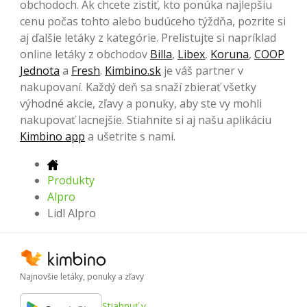
obchodoch. Ak chcete zistiť, kto ponúka najlepšiu
cenu počas tohto alebo budúceho týždňa, pozrite si
aj ďalšie letáky z kategórie. Prelistujte si napríklad
online letáky z obchodov
Billa
,
Libex
,
Koruna
,
COOP
Jednota
a
Fresh
.
Kimbino.sk
je váš partner v
nakupovaní. Každý deň sa snaží zbierať všetky
výhodné akcie, zľavy a ponuky, aby ste vy mohli
nakupovať lacnejšie. Stiahnite si aj našu aplikáciu
Kimbino app
a ušetrite s nami.
Produkty
Alpro
Lidl Alpro
Najnovšie letáky, ponuky a zľavy
Stiahnuť v