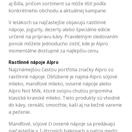
aj Billa, pričom sortiment sa môže líšiť podľa
konkrétneho obchodu a aktuálnej kampane.
V letákoch sa najčastejšie objavujú rastlinné
nápoje, jogurty, dezerty alebo špeciálne edície
určené na prípravu kávy. Pravidelným sledovaním
ponúk môžete jednoducho zistiť, kde je Alpro
momentálne dostupné za najlepšiu cenu.
Rastlinné nápoje Alpro
Najznámejšou časťou portfólia značky Alpro sú
rastlinné nápoje. Obľúbené je najmä Alpro sójové
mlieko, mandľové mlieko, ovsené nápoje alebo
Alpro Not Milk, ktoré svojou chuťou pripomína
klasické kravské mlieko. Tieto produkty sú vhodné
do kávy, cereálií, smoothie, kaší aj na bežné varenie
a pečenie.
Mandľové, sójové či ovsené nápoje sa predávajú
najčastejšie v 1-litrových baleniach a patria medzi