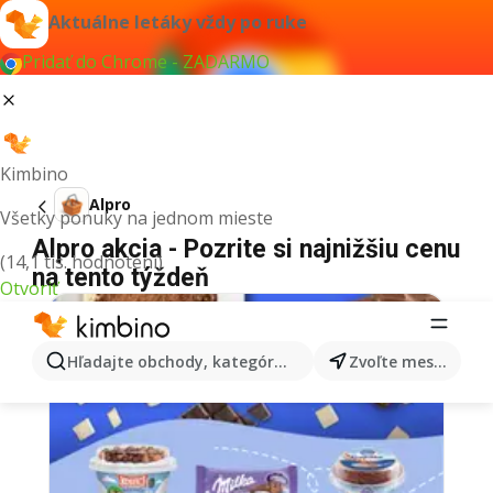
Aktuálne letáky vždy po ruke
Pridať do Chrome - ZADARMO
Kimbino
Alpro
Všetky ponuky na jednom mieste
Alpro akcia - Pozrite si najnižšiu cenu
(14,1 tis. hodnotení)
na tento týždeň
Otvoriť
Hľadajte obchody, kategórie, produkty...
Zvoľte mesto