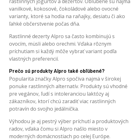
rastlinných jogurtov a dezertov. Obľúbené sú najmä
vanilkové, kokosové, čokoládové alebo ovocné
varianty, ktoré sa hodia na raňajky, desiatu či ako
ľahké občerstvenie počas dňa.
Rastlinné dezerty Alpro sa často kombinujú s
ovocím, müsli alebo orechmi. Vďaka rôznym
príchutiam si každý môže vybrať variant podľa
vlastných preferencií.
Prečo sú produkty Alpro také obľúbené?
Popularita značky Alpro spočíva najmä v širokej
ponuke rastlinných alternatív. Produkty sú vhodné
pre vegánov, ľudí s intoleranciou laktózy aj
zákazníkov, ktorí chcú zaradiť viac rastlinných
potravín do svojho jedálnička.
Výhodou je aj pestrý výber príchutí a produktových
radov, vďaka čomu si Alpro našlo miesto v
moderných domácnostiach po celej Európe.