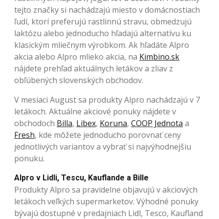
tejto značky si nachádzajú miesto v domácnostiach
ľudí, ktorí preferujú rastlinnú stravu, obmedzujú
laktózu alebo jednoducho hľadajú alternatívu ku
klasickým mliečnym výrobkom. Ak hľadáte Alpro
akcia alebo Alpro mlieko akcia, na
Kimbino.sk
nájdete prehľad aktuálnych letákov a zliav z
obľúbených slovenských obchodov.
V mesiaci August sa produkty Alpro nachádzajú v 7
letákoch. Aktuálne akciové ponuky nájdete v
obchodoch
Billa
,
Libex
,
Koruna
,
COOP Jednota
a
Fresh
, kde môžete jednoducho porovnať ceny
jednotlivých variantov a vybrať si najvýhodnejšiu
ponuku.
Alpro v Lidli, Tescu, Kauflande a Bille
Produkty Alpro sa pravidelne objavujú v akciových
letákoch veľkých supermarketov. Výhodné ponuky
bývajú dostupné v predajniach Lidl, Tesco, Kaufland