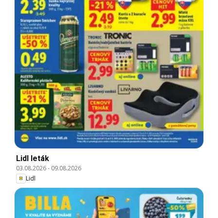
Lidl leták
03.08.2026
-
09.08.2026
Lidl