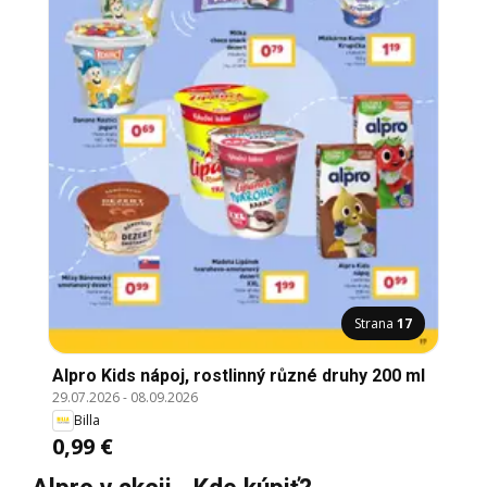
Strana
17
Alpro Kids nápoj, rostlinný různé druhy 200 ml
29.07.2026
-
08.09.2026
Billa
0,99 €