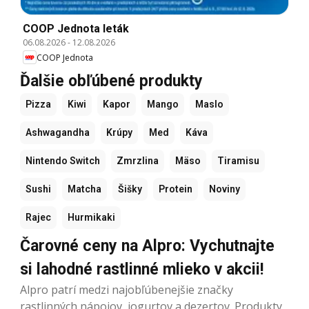
COOP Jednota leták
06.08.2026
-
12.08.2026
COOP Jednota
Ďalšie obľúbené produkty
Pizza
Kiwi
Kapor
Mango
Maslo
Ashwagandha
Krúpy
Med
Káva
Nintendo Switch
Zmrzlina
Mäso
Tiramisu
Sushi
Matcha
Šišky
Protein
Noviny
Rajec
Hurmikaki
Čarovné ceny na Alpro: Vychutnajte
si lahodné rastlinné mlieko v akcii!
Alpro patrí medzi najobľúbenejšie značky
rastlinných nápojov, jogurtov a dezertov. Produkty