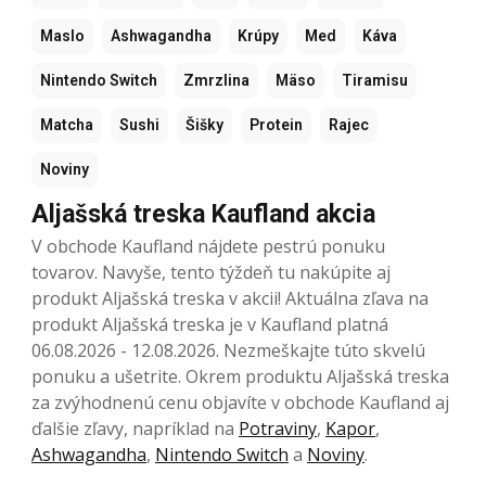
Maslo
Ashwagandha
Krúpy
Med
Káva
Nintendo Switch
Zmrzlina
Mäso
Tiramisu
Matcha
Sushi
Šišky
Protein
Rajec
Noviny
Aljašská treska Kaufland akcia
V obchode Kaufland nájdete pestrú ponuku
tovarov. Navyše, tento týždeň tu nakúpite aj
produkt Aljašská treska v akcii! Aktuálna zľava na
produkt Aljašská treska je v Kaufland platná
06.08.2026 - 12.08.2026. Nezmeškajte túto skvelú
ponuku a ušetrite. Okrem produktu Aljašská treska
za zvýhodnenú cenu objavíte v obchode Kaufland aj
ďalšie zľavy, napríklad na
Potraviny
,
Kapor
,
Ashwagandha
,
Nintendo Switch
a
Noviny
.