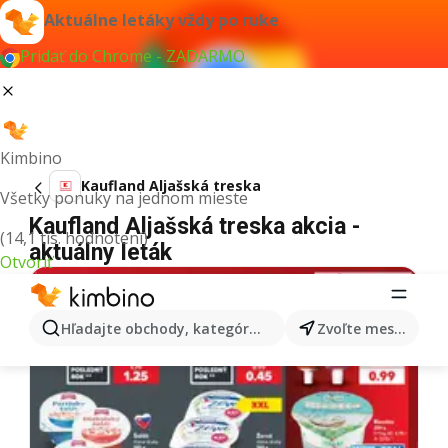
Aktuálne letáky vždy po ruke
Pridať do Chrome - ZADARMO
Kimbino
Kaufland Aljašská treska
Všetky ponuky na jednom mieste
Kaufland Aljašská treska akcia -
(14,1 tis. hodnotení)
aktuálny leták
Otvoriť
Hľadajte obchody, kategórie, produkty...
Zvoľte mesto