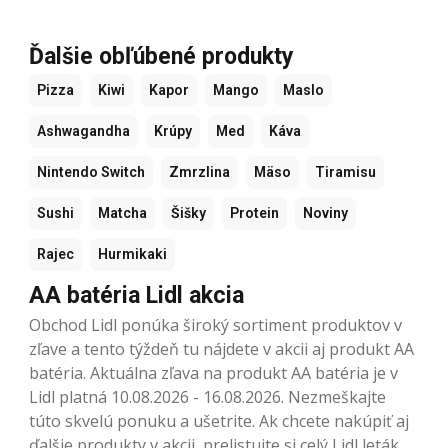
Ďalšie obľúbené produkty
Pizza
Kiwi
Kapor
Mango
Maslo
Ashwagandha
Krúpy
Med
Káva
Nintendo Switch
Zmrzlina
Mäso
Tiramisu
Sushi
Matcha
Šišky
Protein
Noviny
Rajec
Hurmikaki
AA batéria Lidl akcia
Obchod Lidl ponúka široký sortiment produktov v
zľave a tento týždeň tu nájdete v akcii aj produkt AA
batéria. Aktuálna zľava na produkt AA batéria je v
Lidl platná 10.08.2026 - 16.08.2026. Nezmeškajte
túto skvelú ponuku a ušetrite. Ak chcete nakúpiť aj
ďalšie produkty v akcii, prelistujte si celý Lidl leták.