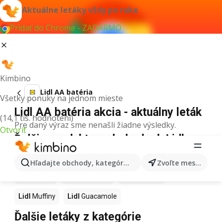
Aktuálne letáky vždy po ruke
Pridať do Chrome - ZADARMO
Kimbino
Lidl AA batéria
Všetky ponuky na jednom mieste
Lidl AA batéria akcia - aktuálny leták
(14,1 tis. hodnotení)
Pre daný výraz sme nenašli žiadne výsledky.
Otvoriť
Ďalšie produkty v obchodoch Lidl
Lidl
Kapor
Lidl
Ashwagandha
Lidl
Nintendo Switch
Hľadajte obchody, kategórie, produkty...
Zvoľte mesto
Lidl
Noviny
Lidl
Hurmikaki
Lidl
Polievky
Lidl
Muffiny
Lidl
Guacamole
Ďalšie letáky z kategórie