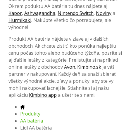
Okrem poduktu AA batéria tu dnes nájdete aj
Kapor
,
Ashwagandha
,
Nintendo Switch
,
Noviny
a
Hurmikaki
. Nakúpte všetko čo potrebujete, ale
výhodne!
Produkt AA batéria nájdete v zľave aj v ďalších
obchodoch. Ak chcete zistiť, kto ponúka najlepšiu
cenu počas tohto alebo budúceho týždňa, pozrite si
aj ďalšie letáky z kategórie. Prelistujte si napríklad
online letáky z obchodov
Avon
.
Kimbino.sk
je váš
partner v nakupovaní. Každý deň sa snaží zbierať
všetky výhodné akcie, zľavy a ponuky, aby ste vy
mohli nakupovať lacnejšie. Stiahnite si aj našu
aplikáciu
Kimbino app
a ušetrite s nami.
Produkty
AA batéria
Lidl AA batéria