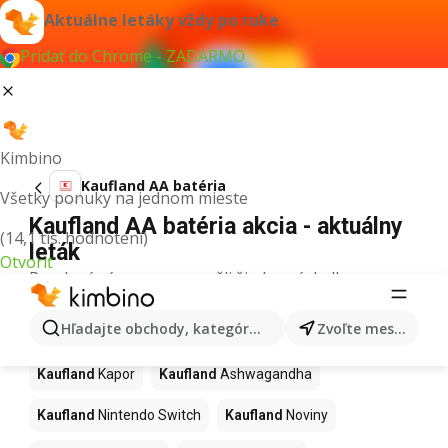
Aktuálne letáky vždy po ruke
Pridať do Chrome - ZADARMO
Kimbino
Kaufland AA batéria
Všetky ponuky na jednom mieste
Kaufland AA batéria akcia - aktuálny
(14,1 tis. hodnotení)
leták
Otvoriť
Pre daný výraz sme nenašli žiadne výsledky.
Ďalšie produkty v obchodoch
Hľadajte obchody, kategórie, produkty...
Zvoľte mesto
Kaufland
Kaufland
Kapor
Kaufland
Ashwagandha
Kaufland
Nintendo Switch
Kaufland
Noviny