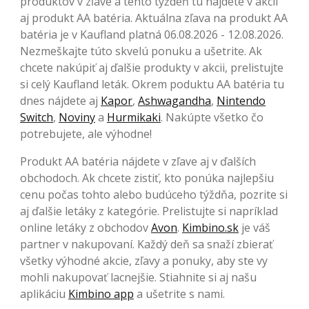
produktov v zľave a tento týždeň tu nájdete v akcii
aj produkt AA batéria. Aktuálna zľava na produkt AA
batéria je v Kaufland platná 06.08.2026 - 12.08.2026.
Nezmeškajte túto skvelú ponuku a ušetrite. Ak
chcete nakúpiť aj ďalšie produkty v akcii, prelistujte
si celý Kaufland leták. Okrem poduktu AA batéria tu
dnes nájdete aj
Kapor
,
Ashwagandha
,
Nintendo
Switch
,
Noviny
a
Hurmikaki
. Nakúpte všetko čo
potrebujete, ale výhodne!
Produkt AA batéria nájdete v zľave aj v ďalších
obchodoch. Ak chcete zistiť, kto ponúka najlepšiu
cenu počas tohto alebo budúceho týždňa, pozrite si
aj ďalšie letáky z kategórie. Prelistujte si napríklad
online letáky z obchodov
Avon
.
Kimbino.sk
je váš
partner v nakupovaní. Každý deň sa snaží zbierať
všetky výhodné akcie, zľavy a ponuky, aby ste vy
mohli nakupovať lacnejšie. Stiahnite si aj našu
aplikáciu
Kimbino app
a ušetrite s nami.