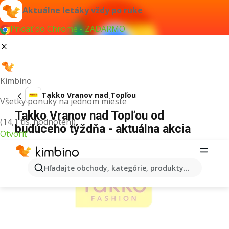
Aktuálne letáky vždy po ruke
Pridať do Chrome - ZADARMO
Kimbino
Takko Vranov nad Topľou
Všetky ponuky na jednom mieste
Takko Vranov nad Topľou od
(14,1 tis. hodnotení)
budúceho týždňa - aktuálna akcia
Otvoriť
REKLAMA
Hľadajte obchody, kategórie, produkty...