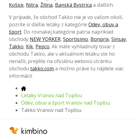
Košice
,
Nitra
,
Žilina
,
Banská Bystrica
a ďalších.
V prípade, že obchod Takko nie je vo vašom okolí,
pozrite si ďalšie letáky z kategórie
Odev, obuv a
šport
. Do rovnakej kategórie patria napríklad
obchody
NEW YORKER
,
Sportisimo
,
Bonprix
,
Sinsay
,
Takko
,
Kik
,
Pepco
. Ak máte vyhliadnutý tovar z
obchodu Takko, ale v aktuálnom letáku ste ho
nenašli, prejdite na oficiálnu webovú stránku
obchodu
takko.com
a možno práve tu nájdete viac
informácií.
Letáky Vranov nad Topľou
Odev, obuv a šport Vranov nad Topľou
Takko Vranov nad Topľou