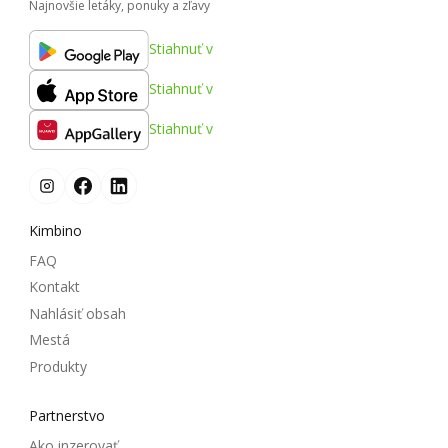
Najnovšie letáky, ponuky a zľavy
Stiahnuť v
Stiahnuť v
Stiahnuť v
Kimbino
FAQ
Kontakt
Nahlásiť obsah
Mestá
Produkty
Partnerstvo
Ako inzerovať