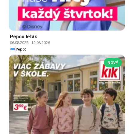
Pepco leták
06.08.2026
-
12.08.2026
Pepco
NOVÝ