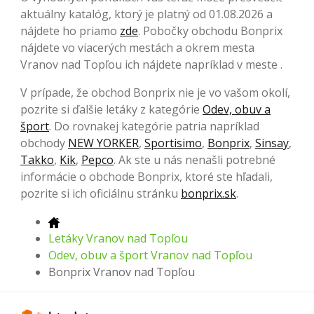
aktuálny katalóg, ktorý je platný od 01.08.2026 a
nájdete ho priamo
zde
. Pobočky obchodu Bonprix
nájdete vo viacerých mestách a okrem mesta
Vranov nad Topľou ich nájdete napríklad v meste .
V prípade, že obchod Bonprix nie je vo vašom okolí,
pozrite si ďalšie letáky z kategórie
Odev, obuv a
šport
. Do rovnakej kategórie patria napríklad
obchody
NEW YORKER
,
Sportisimo
,
Bonprix
,
Sinsay
,
Takko
,
Kik
,
Pepco
. Ak ste u nás nenašli potrebné
informácie o obchode Bonprix, ktoré ste hľadali,
pozrite si ich oficiálnu stránku
bonprix.sk
.
Letáky Vranov nad Topľou
Odev, obuv a šport Vranov nad Topľou
Bonprix Vranov nad Topľou