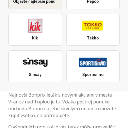
Objavte najlepšie ponuky
Pepco
Kik
Takko
Sinsay
Sportisimo
Najnovší Bonprix leták s novými akciami v meste
Vranov nad Topľou je tu. Vďaka pestrej ponuke
obchodu Bonprix a jeho skvelým cenám tu môžete
kúpiť všetko, čo potrebujete.
O výhodných ponukách vás teraz môže presvedčiť