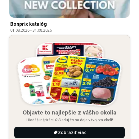
Bonprix katalóg
01.08.2026
-
31.08.2026
Objavte to najlepšie z vášho okolia
Hľadáš inšpiráciu? Sleduj čo sa deje v tvojom okolí!
Zobraziť viac