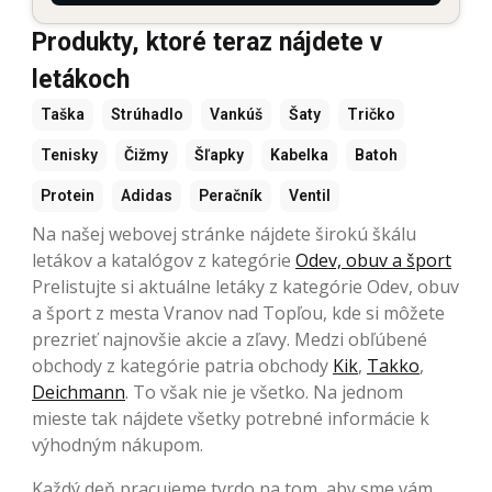
Produkty, ktoré teraz nájdete v
letákoch
Taška
Strúhadlo
Vankúš
Šaty
Tričko
Tenisky
Čižmy
Šľapky
Kabelka
Batoh
Protein
Adidas
Peračník
Ventil
Na našej webovej stránke nájdete širokú škálu
letákov a katalógov z kategórie
Odev, obuv a šport
Prelistujte si aktuálne letáky z kategórie Odev, obuv
a šport z mesta Vranov nad Topľou, kde si môžete
prezrieť najnovšie akcie a zľavy. Medzi obľúbené
obchody z kategórie patria obchody
Kik
,
Takko
,
Deichmann
. To však nie je všetko. Na jednom
mieste tak nájdete všetky potrebné informácie k
výhodným nákupom.
Každý deň pracujeme tvrdo na tom, aby sme vám