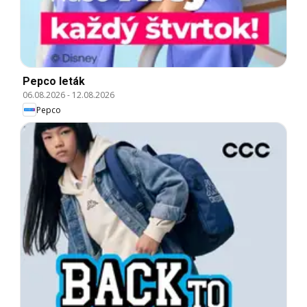
Pepco leták
06.08.2026
-
12.08.2026
Pepco