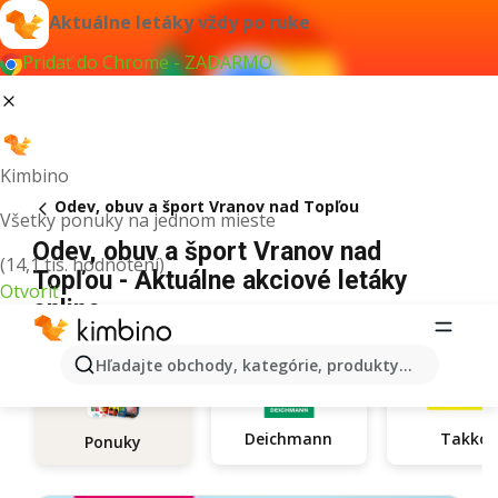
Aktuálne letáky vždy po ruke
Pridať do Chrome - ZADARMO
Kimbino
Odev, obuv a šport Vranov nad Topľou
Všetky ponuky na jednom mieste
Odev, obuv a šport Vranov nad
(14,1 tis. hodnotení)
Topľou - Aktuálne akciové letáky
Otvoriť
online
Hľadajte obchody, kategórie, produkty...
Deichmann
Takko
Ponuky