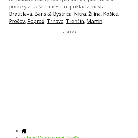
ponuky z ďalších miest, napríklad z mesta
Bratislava
,
Banská Bystrica
,
Nitra
,
Žilina
,
Košice
,
Prešov
,
Poprad
,
Trnava
,
Trenčín
,
Martin
.
REKLAMA