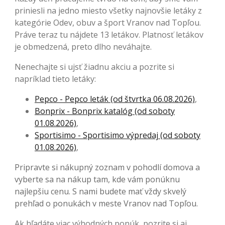
priniesli na jedno miesto všetky najnovšie letáky z
kategórie Odev, obuv a šport Vranov nad Topľou.
Práve teraz tu nájdete 13 letákov. Platnosť letákov
je obmedzená, preto dlho neváhajte.
Nenechajte si ujsť žiadnu akciu a pozrite si
napríklad tieto letáky:
Pepco - Pepco leták (od štvrtka 06.08.2026)
,
Bonprix - Bonprix katalóg (od soboty
01.08.2026)
,
Sportisimo - Sportisimo výpredaj (od soboty
01.08.2026)
,
Pripravte si nákupný zoznam v pohodlí domova a
vyberte sa na nákup tam, kde vám ponúknu
najlepšiu cenu. S nami budete mať vždy skvelý
prehľad o ponukách v meste Vranov nad Topľou.
Ak hľadáte viac výhodných ponúk, pozrite si aj