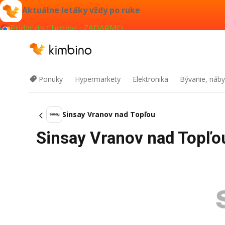
Aktuálne letáky vždy po ruke
Pridať do Chrome - ZADARMO
Ponuky
Hypermarkety
Elektronika
Bývanie, náby
Sinsay Vranov nad Topľou
Sinsay Vranov nad Topľou