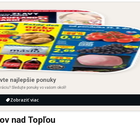
vte najlepšie ponuky
iráciu? Sledujte ponuky vo vašom okolí!
Zobraziť viac
ov nad Topľou