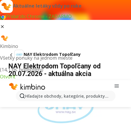
Aktuálne letáky vždy po ruke
Pridať do Chrome - ZADARMO
Kimbino
NAY Elektrodom Topoľčany
Všetky ponuky na jednom mieste
NAY Elektrodom Topoľčany od
(14,1 tis. hodnotení)
20.07.2026 - aktuálna akcia
Otvoriť
REKLAMA
Hľadajte obchody, kategórie, produkty...