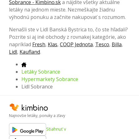
Sobrance - Kimbino.sk
a nájdite všetky aktuálne
letáky na jednom mieste. Nezmeškajte žiadnu
výhodnú ponuku a začnite nakupovať s rozumom.
Nenašli ste v Lidl Banská Bystrica to, čo ste hľadali?
Pozrite si aj iné obchody z rovnakej kategórie, ako
napríklad
Fresh
,
Klas
,
COOP Jednota
,
Tesco
,
Billa
,
Lidl
,
Kaufland
.
Letáky Sobrance
Hypermarkety Sobrance
Lidl Sobrance
Najnovšie letáky, ponuky a zľavy
Stiahnuť v