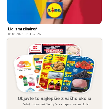
Lidl zmrzlináreň
05.05.2026
-
31.10.2026
Objavte to najlepšie z vášho okolia
Hľadáš inšpiráciu? Sleduj čo sa deje v tvojom okolí!