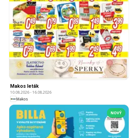
Makos leták
10.08.2026
-
16.08.2026
Makos
NOVÝ