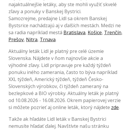
najaktuálnejšie letáky, aby ste mohli využiť skvelé
zľavy a ponuky v Banskej Bystrici.
Samozrejme, predajne Lidl sa okrem Banskej
Bystsrice nachádzajú aj v ďalších mestách. Medzi ne
sa radia napríklad mestá
Bratislava
,
Košice
,
Trenčín
,
Prešov
,
Nitra
,
Trnava
.
Aktuálny leták Lidl je platný pre celé územie
Slovenska. Nájdete v ňom najnovšie akcie a
výhodné zľavy. Lidl pripravuje pre každý týždeň
ponuku iného zamerania, často to býva napríklad
XXL týždeň, Americký týždeň, týždeň Česko-
Slovenských výrobkov, či týždeň zameraný na
bezlepkové a BIO výrobky. Aktuálny leták je platný
od 10.08.2026 - 16.08.2026. Okrem papierovej verzie
si môžete pozrieť aj online leták, ktorý nájdete
zde
.
Takže ak hľadáte Lidl leták v Banskej Bystrici
nemusíte hľadať ďalej. Navštívte našu stránku