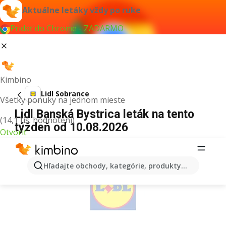
Aktuálne letáky vždy po ruke
Pridať do Chrome - ZADARMO
Kimbino
Lidl Sobrance
Všetky ponuky na jednom mieste
Lidl Banská Bystrica leták na tento
(14,1 tis. hodnotení)
týždeň od 10.08.2026
Otvoriť
REKLAMA
Hľadajte obchody, kategórie, produkty...