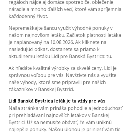
regáloch nájde aj domáce spotrebiče, oblečenie,
náradie a mnoho ďalších vecí, ktoré vám spríjemnia
každodenný život.
Nepremeškajte šancu využiť výhodné ponuky v
našom najnovšom letáku. Začiatok platnosti letáka
je naplánovaný na 10.08.2026. Ak kliknete na
nasledujúci odkaz, dostanete sa priamo k
aktuálnemu letáku Lidl pre Banská Bystrica: tu.
Ak hľadáte kvalitné výrobky za skvelé ceny, Lidl je
správnou voľbou pre vás. Navštívte nás a využite
naše výhody, ktoré sme pripravili pre našich
zákazníkov v Banskej Bystrici.
Lidl Banská Bystrica leták je tu vždy pre vás
Naša stránka vám prináša pohodlie a jednoduchosť
pri prehľadávaní najnovších letákov v Banskej
Bystrici. Už sa nemusíte obávať, že vám uniknú
najlepšie ponuky. Našou úlohou je priniesť vám tie