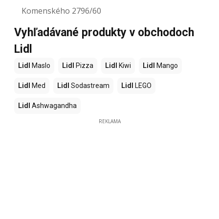
Komenského 2796/60
Vyhľadávané produkty v obchodoch
Lidl
Lidl
Maslo
Lidl
Pizza
Lidl
Kiwi
Lidl
Mango
Lidl
Med
Lidl
Sodastream
Lidl
LEGO
Lidl
Ashwagandha
REKLAMA