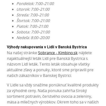
Pondelok: 7:00–21:00
Utorok: 7:00–21:00
Streda: 7:00–21:00
Štvrtok: 7:00–21:00
Piatok: 7:00–21:00
Sobota: 7:00–21:00
Nedeľa: 8:00–20:00
Výhody nakupovania v Lidli v Banská Bystrica
Na našej stránke
Sobrance - Kimbino.sk
nájdete
najaktuálnejší leták Lidl pre Banská Bystrica s
názvom Lidl leták. Tento leták obsahuje všetky
aktuálne zľavy a ponuky, ktoré sme pripravili pre
našich zákazníkov v Banskej Bystrici.
V Lidle sa vždy snažíme ponúknuť kvalitné produkty
za výhodné ceny. Naša ponuka zahŕňa široký
sortiment potravín, čerstvého ovocia a zeleniny,
mäsa a mliečnych výrobkov. Okrem toho sa v našich