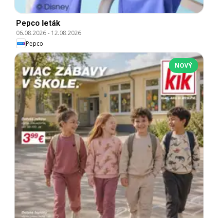
Pepco leták
06.08.2026
-
12.08.2026
Pepco
NOVÝ