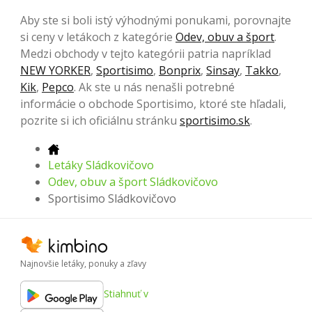
Aby ste si boli istý výhodnými ponukami, porovnajte
si ceny v letákoch z kategórie
Odev, obuv a šport
.
Medzi obchody v tejto kategórii patria napríklad
NEW YORKER
,
Sportisimo
,
Bonprix
,
Sinsay
,
Takko
,
Kik
,
Pepco
. Ak ste u nás nenašli potrebné
informácie o obchode Sportisimo, ktoré ste hľadali,
pozrite si ich oficiálnu stránku
sportisimo.sk
.
Letáky Sládkovičovo
Odev, obuv a šport Sládkovičovo
Sportisimo Sládkovičovo
Najnovšie letáky, ponuky a zľavy
Stiahnuť v