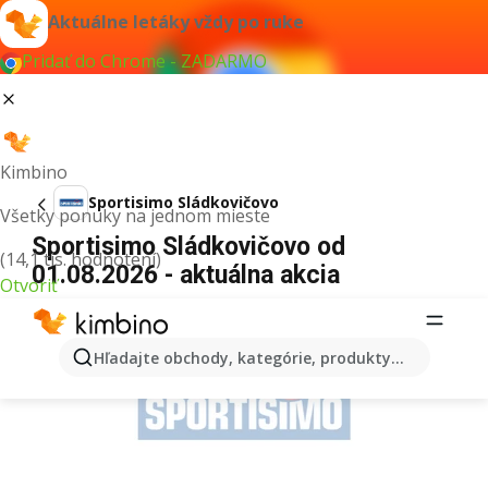
Aktuálne letáky vždy po ruke
Pridať do Chrome - ZADARMO
Kimbino
Sportisimo Sládkovičovo
Všetky ponuky na jednom mieste
Sportisimo Sládkovičovo od
(14,1 tis. hodnotení)
01.08.2026 - aktuálna akcia
Otvoriť
REKLAMA
Hľadajte obchody, kategórie, produkty...