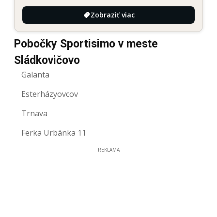
Zobraziť viac
Pobočky Sportisimo v meste
Sládkovičovo
Galanta
Esterházyovcov
Trnava
Ferka Urbánka 11
REKLAMA