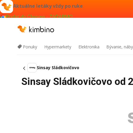
Aktuálne letáky vždy po ruke
Pridať do Chrome - ZADARMO
Ponuky
Hypermarkety
Elektronika
Bývanie, náby
Sinsay Sládkovičovo
Sinsay Sládkovičovo od 2