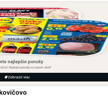
vte najlepšie ponuky
iráciu? Sledujte ponuky vo vašom okolí!
Zobraziť viac
kovičovo