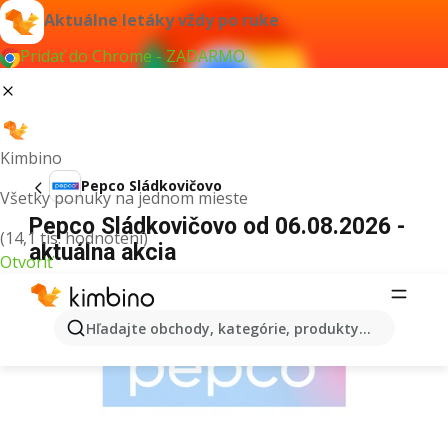
Aktuálne letáky vždy po ruke
Pridať do Chrome - ZADARMO
Kimbino
Pepco Sládkovičovo
Všetky ponuky na jednom mieste
Pepco Sládkovičovo od 06.08.2026 -
(14,1 tis. hodnotení)
aktuálna akcia
Otvoriť
REKLAMA
Hľadajte obchody, kategórie, produkty...