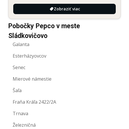
Zobraziť viac
Pobočky Pepco v meste
Sládkovičovo
Galanta
Esterházyovcov
Senec
Mierové námestie
Šaľa
Fraňa Kráľa 2422/2A
Trnava
Železničná