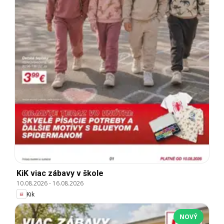
KiK viac zábavy v škole
10.08.2026
-
16.08.2026
Kik
NOVÝ