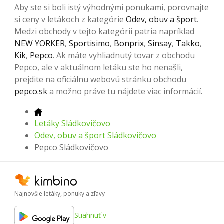
Aby ste si boli istý výhodnými ponukami, porovnajte
si ceny v letákoch z kategórie
Odev, obuv a šport
.
Medzi obchody v tejto kategórii patria napríklad
NEW YORKER
,
Sportisimo
,
Bonprix
,
Sinsay
,
Takko
,
Kik
,
Pepco
. Ak máte vyhliadnutý tovar z obchodu
Pepco, ale v aktuálnom letáku ste ho nenašli,
prejdite na oficiálnu webovú stránku obchodu
pepco.sk
a možno práve tu nájdete viac informácií.
Letáky Sládkovičovo
Odev, obuv a šport Sládkovičovo
Pepco Sládkovičovo
Najnovšie letáky, ponuky a zľavy
Stiahnuť v