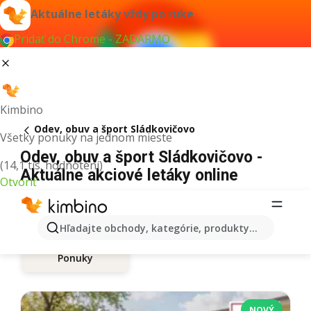
Aktuálne letáky vždy po ruke
Pridať do Chrome - ZADARMO
Kimbino
Odev, obuv a šport Sládkovičovo
Všetky ponuky na jednom mieste
Odev, obuv a šport Sládkovičovo -
(14,1 tis. hodnotení)
Aktuálne akciové letáky online
Otvoriť
Hľadajte obchody, kategórie, produkty...
Ponuky
NOVÝ