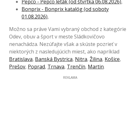
Pepco - Pepco leták (od štvrtka 06.08.2026)
,
Bonprix - Bonprix katalóg (od soboty
01.08.2026)
,
Možno sa práve Vami vybraný obchod z kategórie
Odev, obuv a šport v meste Sládkovičovo
nenachádza. Nezúfajte však a skúste pozrieť v
niektorých z nasledujúcich miest, ako napríklad
Bratislava
,
Banská Bystrica
,
Nitra
,
Žilina
,
Košice
,
Prešov
,
Poprad
,
Trnava
,
Trenčín
,
Martin
.
REKLAMA