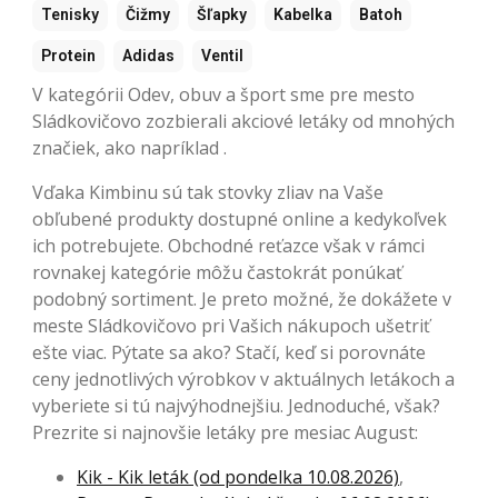
Tenisky
Čižmy
Šľapky
Kabelka
Batoh
Protein
Adidas
Ventil
V kategórii Odev, obuv a šport sme pre mesto
Sládkovičovo zozbierali akciové letáky od mnohých
značiek, ako napríklad .
Vďaka Kimbinu sú tak stovky zliav na Vaše
obľubené produkty dostupné online a kedykoľvek
ich potrebujete. Obchodné reťazce však v rámci
rovnakej kategórie môžu častokrát ponúkať
podobný sortiment. Je preto možné, že dokážete v
meste Sládkovičovo pri Vašich nákupoch ušetriť
ešte viac. Pýtate sa ako? Stačí, keď si porovnáte
ceny jednotlivých výrobkov v aktuálnych letákoch a
vyberiete si tú najvýhodnejšiu. Jednoduché, však?
Prezrite si najnovšie letáky pre mesiac August:
Kik - Kik leták (od pondelka 10.08.2026)
,