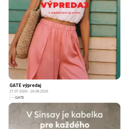
GATE výpredaj
27.07.2026
-
26.08.2026
GATE