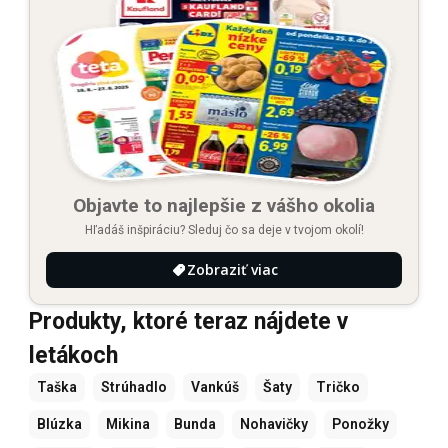
Objavte to najlepšie z vášho okolia
Hľadáš inšpiráciu? Sleduj čo sa deje v tvojom okolí!
Zobraziť viac
Produkty, ktoré teraz nájdete v
letákoch
Taška
Strúhadlo
Vankúš
Šaty
Tričko
Blúzka
Mikina
Bunda
Nohavičky
Ponožky