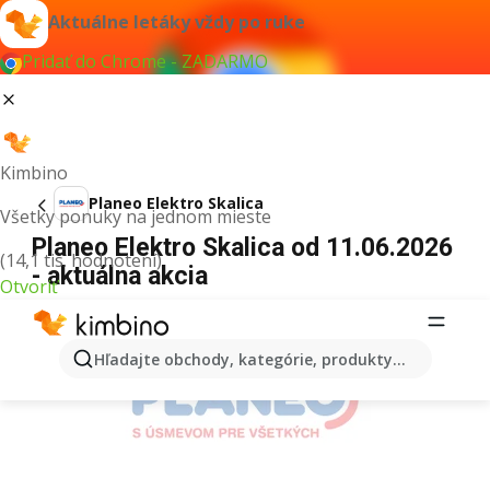
Aktuálne letáky vždy po ruke
Pridať do Chrome - ZADARMO
Kimbino
Planeo Elektro Skalica
Všetky ponuky na jednom mieste
Planeo Elektro Skalica od 11.06.2026
(14,1 tis. hodnotení)
- aktuálna akcia
Otvoriť
REKLAMA
Hľadajte obchody, kategórie, produkty...