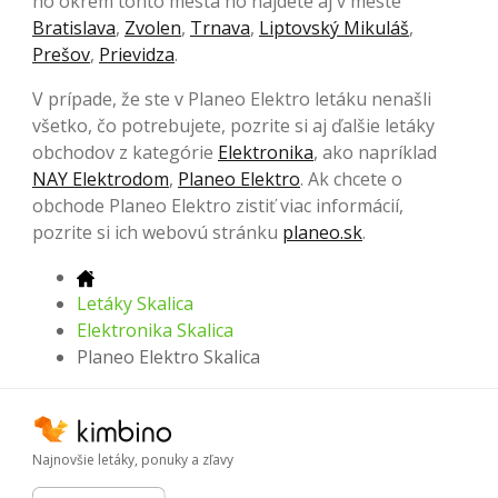
no okrem tohto mesta ho nájdete aj v meste
Bratislava
,
Zvolen
,
Trnava
,
Liptovský Mikuláš
,
Prešov
,
Prievidza
.
V prípade, že ste v Planeo Elektro letáku nenašli
všetko, čo potrebujete, pozrite si aj ďalšie letáky
obchodov z kategórie
Elektronika
, ako napríklad
NAY Elektrodom
,
Planeo Elektro
. Ak chcete o
obchode Planeo Elektro zistiť viac informácií,
pozrite si ich webovú stránku
planeo.sk
.
Letáky Skalica
Elektronika Skalica
Planeo Elektro Skalica
Najnovšie letáky, ponuky a zľavy