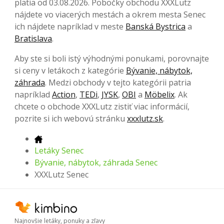
platia od 03.08.2026. Pobočky obchodu XXXLutz
nájdete vo viacerých mestách a okrem mesta Senec
ich nájdete napríklad v meste
Banská Bystrica
a
Bratislava
.
Aby ste si boli istý výhodnými ponukami, porovnajte
si ceny v letákoch z kategórie
Bývanie, nábytok,
záhrada
. Medzi obchody v tejto kategórii patria
napríklad
Action
,
TEDi
,
JYSK
,
OBI
a
Möbelix
. Ak
chcete o obchode XXXLutz zistiť viac informácií,
pozrite si ich webovú stránku
xxxlutz.sk
.
Letáky Senec
Bývanie, nábytok, záhrada Senec
XXXLutz Senec
Najnovšie letáky, ponuky a zľavy