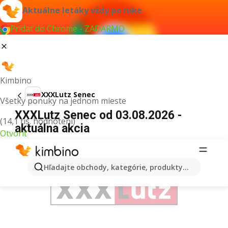
Aktuálne letáky vždy po ruke
Pridať do Chrome - ZADARMO
Kimbino
XXXLutz Senec
Všetky ponuky na jednom mieste
XXXLutz Senec od 03.08.2026 -
(14,1 tis. hodnotení)
aktuálna akcia
Otvoriť
REKLAMA
Hľadajte obchody, kategórie, produkty...