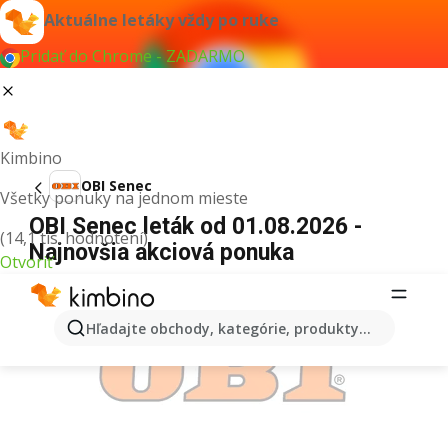
Aktuálne letáky vždy po ruke
Pridať do Chrome - ZADARMO
Kimbino
OBI Senec
Všetky ponuky na jednom mieste
OBI Senec leták od 01.08.2026 -
(14,1 tis. hodnotení)
Najnovšia akciová ponuka
Otvoriť
REKLAMA
Hľadajte obchody, kategórie, produkty...