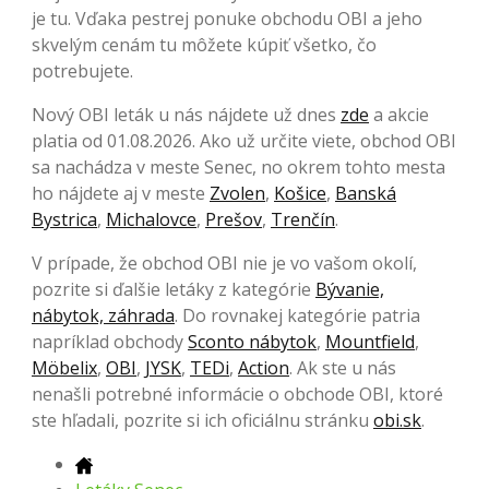
je tu. Vďaka pestrej ponuke obchodu OBI a jeho
skvelým cenám tu môžete kúpiť všetko, čo
potrebujete.
Nový OBI leták u nás nájdete už dnes
zde
a akcie
platia od 01.08.2026. Ako už určite viete, obchod OBI
sa nachádza v meste Senec, no okrem tohto mesta
ho nájdete aj v meste
Zvolen
,
Košice
,
Banská
Bystrica
,
Michalovce
,
Prešov
,
Trenčín
.
V prípade, že obchod OBI nie je vo vašom okolí,
pozrite si ďalšie letáky z kategórie
Bývanie,
nábytok, záhrada
. Do rovnakej kategórie patria
napríklad obchody
Sconto nábytok
,
Mountfield
,
Möbelix
,
OBI
,
JYSK
,
TEDi
,
Action
. Ak ste u nás
nenašli potrebné informácie o obchode OBI, ktoré
ste hľadali, pozrite si ich oficiálnu stránku
obi.sk
.