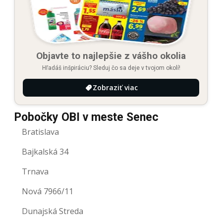
Objavte to najlepšie z vášho okolia
Hľadáš inšpiráciu? Sleduj čo sa deje v tvojom okolí!
Zobraziť viac
Pobočky OBI v meste Senec
Bratislava
Bajkalská 34
Trnava
Nová 7966/11
Dunajská Streda