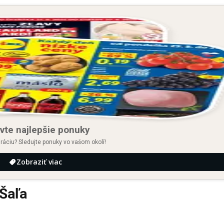
vte najlepšie ponuky
iráciu? Sledujte ponuky vo vašom okolí!
Zobraziť viac
Šaľa