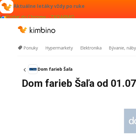
Aktuálne letáky vždy po ruke
Pridať do Chrome - ZADARMO
Ponuky
Hypermarkety
Elektronika
Bývanie, náby
Dom farieb Šaľa
Dom farieb Šaľa od 01.07