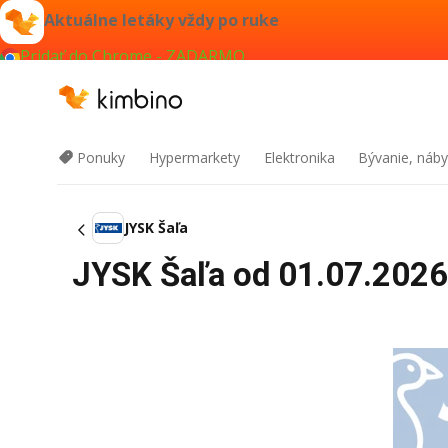
Aktuálne letáky vždy po ruke
Pridať do Chrome - ZADARMO
Ponuky
Hypermarkety
Elektronika
Bývanie, náby
JYSK Šaľa
JYSK Šaľa od 01.07.2026 