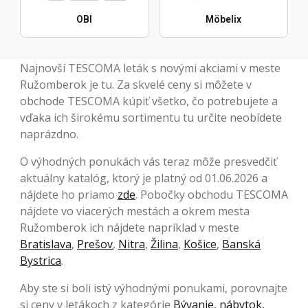
OBI
Möbelix
Najnovší TESCOMA leták s novými akciami v meste
Ružomberok je tu. Za skvelé ceny si môžete v
obchode TESCOMA kúpiť všetko, čo potrebujete a
vďaka ich širokému sortimentu tu určite neobídete
naprázdno.
O výhodných ponukách vás teraz môže presvedčiť
aktuálny katalóg, ktorý je platný od 01.06.2026 a
nájdete ho priamo
zde
. Pobočky obchodu TESCOMA
nájdete vo viacerých mestách a okrem mesta
Ružomberok ich nájdete napríklad v meste
Bratislava
,
Prešov
,
Nitra
,
Žilina
,
Košice
,
Banská
Bystrica
.
Aby ste si boli istý výhodnými ponukami, porovnajte
si ceny v letákoch z kategórie
Bývanie, nábytok,