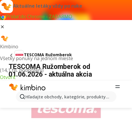
Aktuálne letáky vždy po ruke
Pridať do Chrome - ZADARMO
Kimbino
TESCOMA Ružomberok
Všetky ponuky na jednom mieste
TESCOMA Ružomberok od
(14,1 tis. hodnotení)
01.06.2026 - aktuálna akcia
Otvoriť
REKLAMA
Hľadajte obchody, kategórie, produkty...