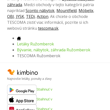
záhrada
. Medzi obchody v tejto kategórii patria
napríklad
Sconto nábytok
,
Mountfield
,
Möbelix
,
OBI
,
JYSK
,
TEDi
,
Action
. Ak chcete o obchode
TESCOMA zistiť viac informácií, pozrite si ich
webovú stránku
tescoma.sk
.
Letáky Ružomberok
Bývanie, nábytok, záhrada Ružomberok
TESCOMA Ružomberok
Najnovšie letáky, ponuky a zľavy
Stiahnuť v
Stiahnuť v
Stiahnuť v