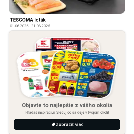
TESCOMA leták
01.06.2026
-
31.08.2026
Objavte to najlepšie z vášho okolia
Hľadáš inšpiráciu? Sleduj čo sa deje v tvojom okolí!
Zobraziť viac