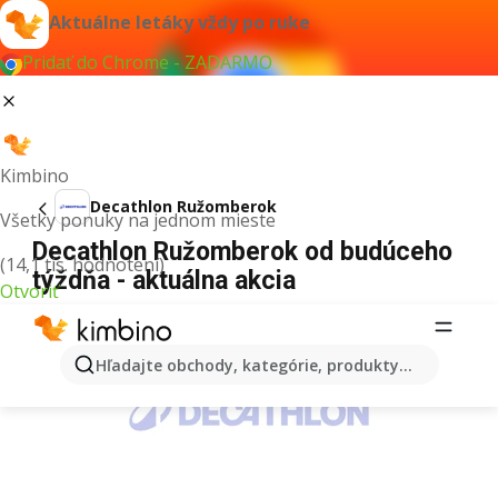
Aktuálne letáky vždy po ruke
Pridať do Chrome - ZADARMO
Kimbino
Decathlon Ružomberok
Všetky ponuky na jednom mieste
Decathlon Ružomberok od budúceho
(14,1 tis. hodnotení)
týždňa - aktuálna akcia
Otvoriť
REKLAMA
Hľadajte obchody, kategórie, produkty...