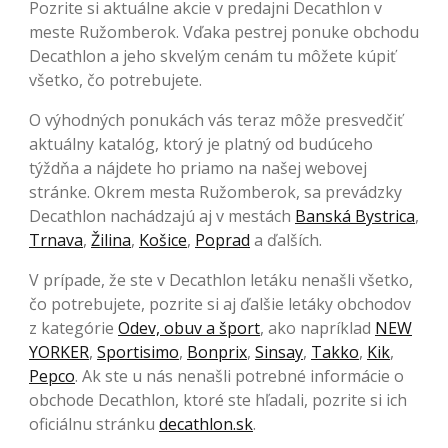
Pozrite si aktuálne akcie v predajni Decathlon v
meste Ružomberok. Vďaka pestrej ponuke obchodu
Decathlon a jeho skvelým cenám tu môžete kúpiť
všetko, čo potrebujete.
O výhodných ponukách vás teraz môže presvedčiť
aktuálny katalóg, ktorý je platný od budúceho
týždňa a nájdete ho priamo na našej webovej
stránke. Okrem mesta Ružomberok, sa prevádzky
Decathlon nachádzajú aj v mestách
Banská Bystrica
,
Trnava
,
Žilina
,
Košice
,
Poprad
a ďalších.
V prípade, že ste v Decathlon letáku nenašli všetko,
čo potrebujete, pozrite si aj ďalšie letáky obchodov
z kategórie
Odev, obuv a šport
, ako napríklad
NEW
YORKER
,
Sportisimo
,
Bonprix
,
Sinsay
,
Takko
,
Kik
,
Pepco
. Ak ste u nás nenašli potrebné informácie o
obchode Decathlon, ktoré ste hľadali, pozrite si ich
oficiálnu stránku
decathlon.sk
.