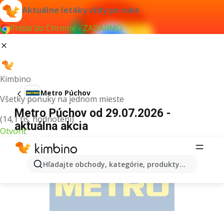
Aktuálne letáky vždy po ruke
Pridať do Chrome - ZADARMO
Kimbino
Metro Púchov
Všetky ponuky na jednom mieste
Metro Púchov od 29.07.2026 -
(14,1 tis. hodnotení)
aktuálna akcia
Otvoriť
REKLAMA
Hľadajte obchody, kategórie, produkty...