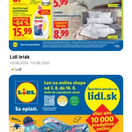
Lidl leták
10.08.2026
-
16.08.2026
Lidl