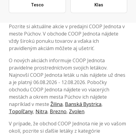
Tesco
Klas
Pozrite si aktuálne akcie v predajni COOP Jednota v
meste Púchov. V obchode COOP Jednota nájdete
vždy širokú ponuku tovarov a vďaka ich
pravidleným akciám môžete aj ušetriť.
O nových akciách informuje COOP Jednota
pravidelne prostredníctvom svojich letákov.
Najnovší COOP Jednota leták u nás nájdete už dnes
a je platný 06.08.2026 - 12.08.2026. Pobočky
obchodu COOP Jednota nájdete vo viacerých
mestách a okrem mesta Púchov ich nájdete
napríklad v meste
Žilina
,
Banská Bystrica
,
Topoľčany
,
Nitra
,
Brezno
,
Zvolen
.
V prípade, že obchod COOP Jednota nie je vo vašom
okolí, pozrite si ďalšie letáky z kategórie