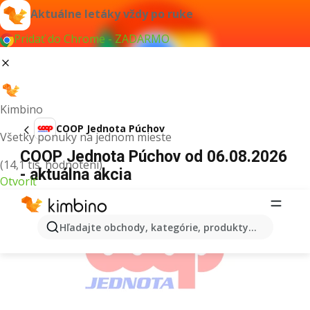
Aktuálne letáky vždy po ruke
Pridať do Chrome - ZADARMO
Kimbino
COOP Jednota Púchov
Všetky ponuky na jednom mieste
COOP Jednota Púchov od 06.08.2026
(14,1 tis. hodnotení)
- aktuálna akcia
Otvoriť
REKLAMA
Hľadajte obchody, kategórie, produkty...