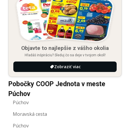
Objavte to najlepšie z vášho okolia
Hľadáš inšpiráciu? Sleduj čo sa deje v tvojom okolí!
Zobraziť viac
Pobočky COOP Jednota v meste
Púchov
Púchov
Moravská cesta
Púchov