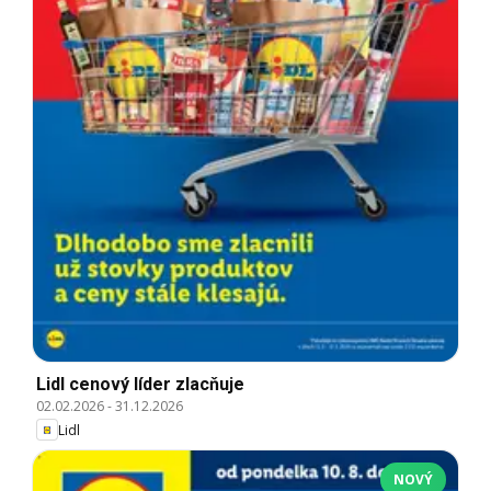
Lidl cenový líder zlacňuje
02.02.2026
-
31.12.2026
Lidl
NOVÝ