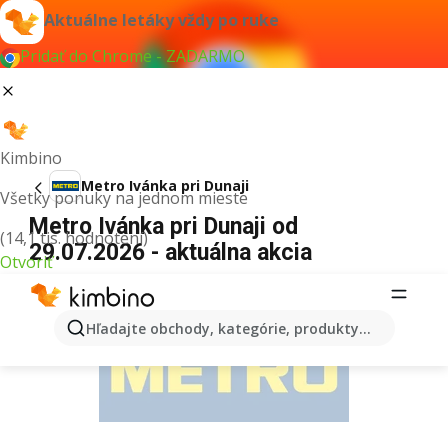
Aktuálne letáky vždy po ruke
Pridať do Chrome - ZADARMO
Kimbino
Metro Ivánka pri Dunaji
Všetky ponuky na jednom mieste
Metro Ivánka pri Dunaji od
(14,1 tis. hodnotení)
29.07.2026 - aktuálna akcia
Otvoriť
REKLAMA
Hľadajte obchody, kategórie, produkty...