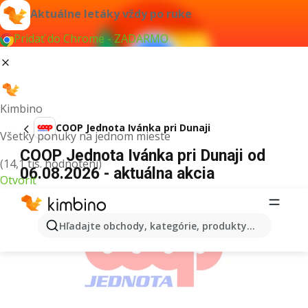
Aktuálne letáky vždy po ruke
Pridať do Chrome - ZADARMO
Kimbino
COOP Jednota Ivánka pri Dunaji
Všetky ponuky na jednom mieste
COOP Jednota Ivánka pri Dunaji od
(14,1 tis. hodnotení)
06.08.2026 - aktuálna akcia
Otvoriť
REKLAMA
Hľadajte obchody, kategórie, produkty...