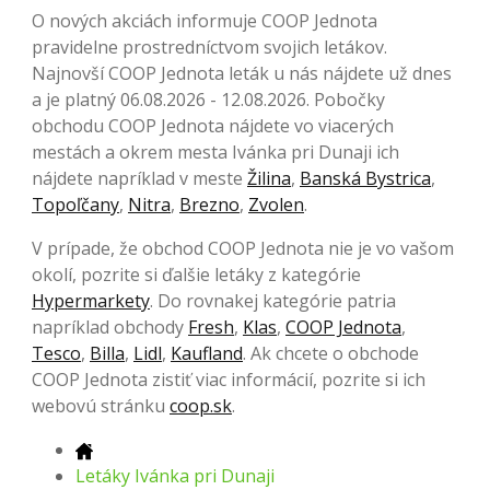
O nových akciách informuje COOP Jednota
pravidelne prostredníctvom svojich letákov.
Najnovší COOP Jednota leták u nás nájdete už dnes
a je platný 06.08.2026 - 12.08.2026. Pobočky
obchodu COOP Jednota nájdete vo viacerých
mestách a okrem mesta Ivánka pri Dunaji ich
nájdete napríklad v meste
Žilina
,
Banská Bystrica
,
Topoľčany
,
Nitra
,
Brezno
,
Zvolen
.
V prípade, že obchod COOP Jednota nie je vo vašom
okolí, pozrite si ďalšie letáky z kategórie
Hypermarkety
. Do rovnakej kategórie patria
napríklad obchody
Fresh
,
Klas
,
COOP Jednota
,
Tesco
,
Billa
,
Lidl
,
Kaufland
. Ak chcete o obchode
COOP Jednota zistiť viac informácií, pozrite si ich
webovú stránku
coop.sk
.
Letáky Ivánka pri Dunaji